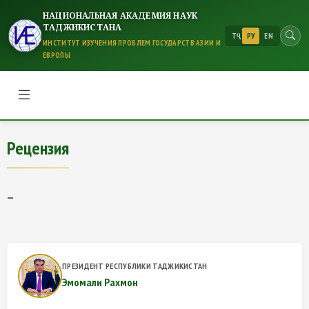
НАЦИОНАЛЬНАЯ АКАДЕМИЯ НАУК
ТАДЖИКИСТАНА
ТҶ
РУ
EN
ИНСТИТУТ ИЗУЧЕНИЯ ПРОБЛЕМ ГОСУДАРСТВ АЗИИ И
ЕВРОПЫ
Рецензия
Рецензия
—
ПРЕЗИДЕНТ РЕСПУБЛИКИ ТАДЖИКИСТАН
Эмомали Рахмон