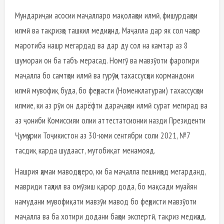
Мундариҷаи асосии маҷалларо мақолаҳои илмӣ, фишурдаҳои
илмӣ ва тақризҳо ташкил медиҳанд. Маҷалла дар як сол чаҳор
маротиба нашр мегардад ва дар ду сол на камтар аз 8
шумораи он ба табъ мерасад. Номгӯ ва мавзӯоти фарогири
маҷалла бо самтҳои илмӣ ва гурӯҳи тахассусҳои кормандони
илмӣ мувофиқ буда, бо феҳрасти (Номенклатураи) тахассусҳои
илмие, ки аз рӯи он дарёфти дараҷаҳои илмӣ сурат мегирад ва
аз ҷониби Комиссияи олии аттестатсионии назди Президенти
Ҷумҳурии Тоҷикистон аз 30-юми сентябри соли 2021, №7
тасдиқ карда шудааст, мутобиқат менамояд.
Нашрия ҳамаи маводҳоеро, ки ба маҷалла пешниҳод мегарданд,
мавриди таҳлил ва омӯзиш қарор дода, бо мақсади муайян
намудани мувофиқати мавзӯи мавод бо феҳристи мавзӯоти
маҷалла ва ба хотири додани баҳои экспертӣ, тақриз медиҳад.