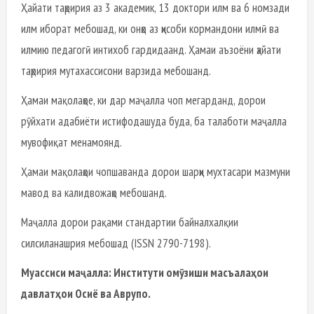
Ҳайати таҳририя аз 3 академик, 13 доктори илм ва 6 номзади
илм иборат мебошад, ки онҳо аз ҳисоби кормандони илмӣ ва
илмию педагогӣ интихоб гардидаанд. Ҳамаи аъзоёни ҳайати
таҳририя мутахассисони варзида мебошанд.
Ҳамаи мақолаҳое, ки дар маҷалла чоп мегарданд, дорои
рӯйхати адабиёти истифодашуда буда, ба талаботи маҷалла
мувофиқат менамоянд.
Ҳамаи мақолаҳои чопшаванда дорои шарҳи мухтасари мазмуни
мавод ва калидвожаҳо мебошанд.
Маҷалла дорои рақами стандартии байналхалқии
силсиланашрия мебошад (ISSN 2790-7198).
Муассиси маҷалла: Институти омӯзиши масъалаҳои
давлатҳои Осиё ва Аврупо.