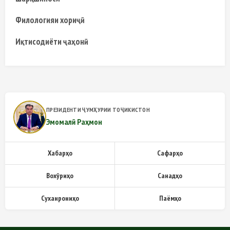
Филологияи хориҷӣ
Иқтисодиёти ҷаҳонӣ
ПРЕЗИДЕНТИ ҶУМҲУРИИ ТОҶИКИСТОН
Эмомалӣ Раҳмон
Хабарҳо
Сафарҳо
Вохӯриҳо
Санадҳо
Суханрониҳо
Паёмҳо