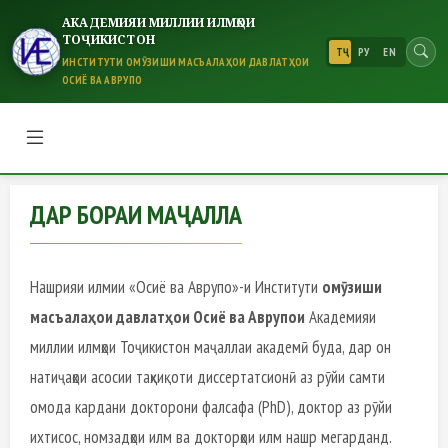
АКАДЕМИЯИ МИЛЛИИ ИЛМҲОИ
ТОҶИКИСТОН
ТҶ
РУ
EN
ИНСТИТУТИ ОМӮЗИШИ МАСЪАЛАҲОИ ДАВЛАТҲОИ
ОСИЁ ВА АВРУПО
ДАР БОРАИ МАҶАЛЛА
ДАР БОРАИ МАҶАЛЛА
Нашрияи илмии «Осиё ва Аврупо»-и Институти
омӯзиши
масъалаҳои давлатҳои Осиё ва Аврупои
Академияи
миллии илмҳои Тоҷикистон маҷаллаи академӣ буда, дар он
натиҷаҳои асосии таҳқиқоти диссертатсионӣ аз рӯйи самти
омода кардани докторони фалсафа (PhD), доктор аз рӯйи
ихтисос, номзадҳои илм ва докторҳои илм нашр мегарданд.