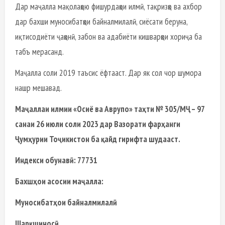
Дар маҷалла мақолаҳою фишурдаҳои илмӣ, тақризҳо ва ахбор
дар бахши муносибатҳои байналмилалӣ, сиёсати беруна,
иқтисодиёти ҷаҳонӣ, забон ва адабиёти кишварҳои хориҷа ба
табъ мерасанд.
Маҷалла соли 2019 таъсис ёфтааст. Дар як сол чор шумора
нашр мешавад.
Маҷаллаи илмии «Осиё ва Аврупо» таҳти № 305/МҶ – 97
санаи 26 июли соли 2023 дар Вазорати фарҳанги
Ҷумҳурии Тоҷикистон ба қайд гирифта шудааст.
Индекси обунавӣ: 77731
Бахшҳои асосии маҷалла:
Муносибатҳои байналмилалӣ
Шарқшиносӣ