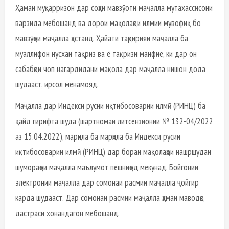
Ҳамаи муқарризон дар соҳаи мавзӯоти маҷалла мутахассисони
варзида мебошанд ва дорои мақолаҳои илмии мувофиқ бо
мавзӯҳои маҷалла ҳастанд. Ҳайати таҳририяи маҷалла ба
муаллифон нусхаи тақриз ва ё тақризи манфие, ки дар он
сабабҳои чоп нагардидани мақола дар маҷалла нишон дода
шудааст, ирсол менамояд.
Маҷалла дар Индекси русии иқтибосоварии илмӣ (РИНЦ) ба
қайд гирифта шуда (шартномаи литсензионии № 132-04/2022
аз 15.04.2022), марҳила ба марҳила ба Индекси русии
иқтибосоварии илмӣ (РИНЦ) дар бораи мақолаҳои нашршудаи
шумораҳои маҷалла маълумот пешниҳод мекунад. Бойгонии
электронии маҷалла дар сомонаи расмии маҷалла ҷойгир
карда шудааст. Дар сомонаи расмии маҷалла ҳамаи маводҳо
дастраси хонандагон мебошанд.