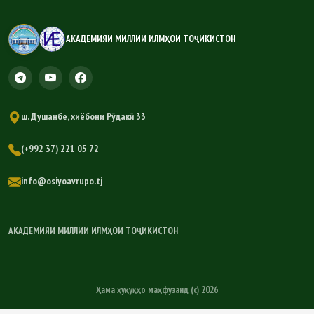
АКАДЕМИЯИ МИЛЛИИ ИЛМҲОИ ТОҶИКИСТОН
ш. Душанбе, хиёбони Рӯдакӣ 33
(+992 37) 221 05 72
info@osiyoavrupo.tj
АКАДЕМИЯИ МИЛЛИИ ИЛМҲОИ ТОҶИКИСТОН
Ҳама ҳуқуқҳо маҳфузанд (c) 2026