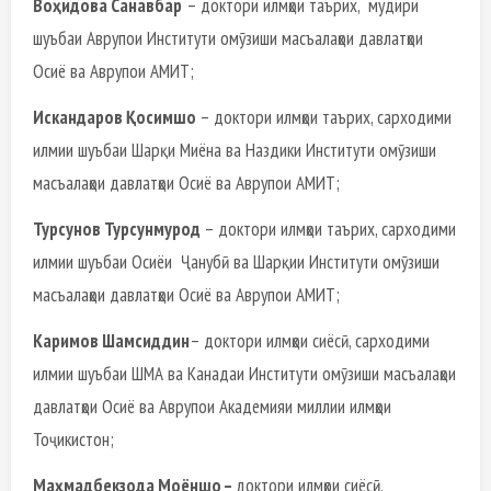
Воҳидова Санавбар
– доктори илмҳои таърих, мудири
шуъбаи Аврупои Институти омӯзиши масъалаҳои давлатҳои
Осиё ва Аврупои АМИТ;
Искандаров Қосимшо
– доктори илмҳои таърих, сарходими
илмии шуъбаи Шарқи Миёна ва Наздики Институти омӯзиши
масъалаҳои давлатҳои Осиё ва Аврупои АМИТ;
Турсунов Турсунмурод
– доктори илмҳои таърих, сарходими
илмии шуъбаи Осиёи Ҷанубӣ ва Шарқии Институти омӯзиши
масъалаҳои давлатҳои Осиё ва Аврупои АМИТ;
Каримов Шамсиддин
– доктори илмҳои сиёсӣ, сарходими
илмии шуъбаи ШМА ва Канадаи Институти омӯзиши масъалаҳои
давлатҳои Осиё ва Аврупои Академияи миллии илмҳои
Тоҷикистон;
Маҳмадбекзода Моёншо –
доктори илмҳои сиёсӣ,