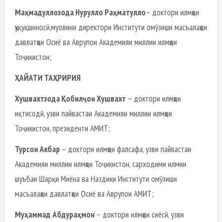
Маҳмадуллозода Нурулло Раҳматулло
– доктори илмҳои
ҳуқуқшиносӣ,муовини директори Институти омӯзиши масъалаҳои
давлатҳои Осиё ва Аврупои Академияи миллии илмҳои
Тоҷикистон;
ҲАЙАТИ ТАҲРИРИЯ
Хушвахтзода Қобилҷон Хушвахт
– доктори илмҳои
иқтисодӣ, узви пайвастаи Академияи миллии илмҳои
Тоҷикистон, президенти АМИТ;
Турсон Акбар
– доктори илмҳои фалсафа, узви пайвастаи
Академияи миллии илмҳои Тоҷикистон, сарходими илмии
шуъбаи Шарқи Миёна ва Наздики Институти омӯзиши
масъалаҳои давлатҳои Осиё ва Аврупои АМИТ;
Муҳаммад
Абдураҳмон
– доктори илмҳои сиёсӣ, узви