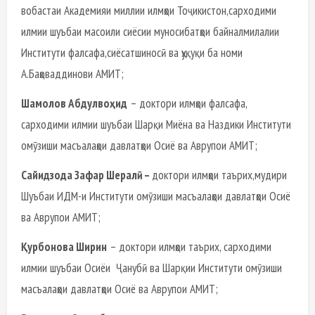
вобастаи Академияи миллии илмҳои Тоҷикистон,сарходими
илмии шуъбаи масоили сиёсии муносибатҳои байналмилалии
Институти фалсафа,сиёсатшиносӣ ва ҳуқуқи ба номи
А.Баҳоваддинови АМИТ;
Шамолов Абдулвоҳид
– доктори илмҳои фалсафа,
сарходими илмии шуъбаи Шарқи Миёна ва Наздики Институти
омӯзиши масъалаҳои давлатҳои Осиё ва Аврупои АМИТ;
Сайидзода Зафар Шералӣ –
доктори илмҳои таърих,мудири
Шуъбаи ИДМ-и Институти омӯзиши масъалаҳои давлатҳои Осиё
ва Аврупои АМИТ;
Қурбонова Ширин
– доктори илмҳои таърих, сарходими
илмии шуъбаи Осиёи Ҷанубӣ ва Шарқии Институти омӯзиши
масъалаҳои давлатҳои Осиё ва Аврупои АМИТ;