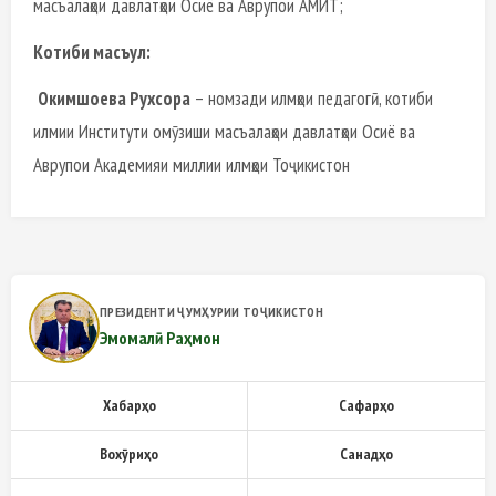
масъалаҳои давлатҳои Осиё ва Аврупои АМИТ;
Котиби масъул:
Окимшоева Рухсора
– номзади илмҳои педагогӣ, котиби
илмии Институти омӯзиши масъалаҳои давлатҳои Осиё ва
Аврупои Академияи миллии илмҳои Тоҷикистон
ПРЕЗИДЕНТИ ҶУМҲУРИИ ТОҶИКИСТОН
Эмомалӣ Раҳмон
Хабарҳо
Сафарҳо
Вохӯриҳо
Санадҳо