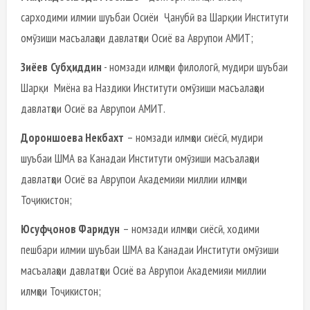
сарходими илмии шуъбаи Осиёи Ҷанубӣ ва Шарқии Институти
омӯзиши масъалаҳои давлатҳои Осиё ва Аврупои АМИТ;
Зиёев
Субҳиддин
- номзади илмҳои филологӣ, мудири шуъбаи
Шарқи Миёна ва Наздики Институти омӯзиши масъалаҳои
давлатҳои Осиё ва Аврупои АМИТ.
Дороншоева Некбахт
– номзади илмҳои сиёсӣ, мудири
шуъбаи ШМА ва Канадаи Институти омӯзиши масъалаҳои
давлатҳои Осиё ва Аврупои Академияи миллии илмҳои
Тоҷикистон;
Юсуфҷонов Фаридун
– номзади илмҳои сиёсӣ, ходими
пешбари илмии шуъбаи ШМА ва Канадаи Институти омӯзиши
масъалаҳои давлатҳои Осиё ва Аврупои Академияи миллии
илмҳои Тоҷикистон;