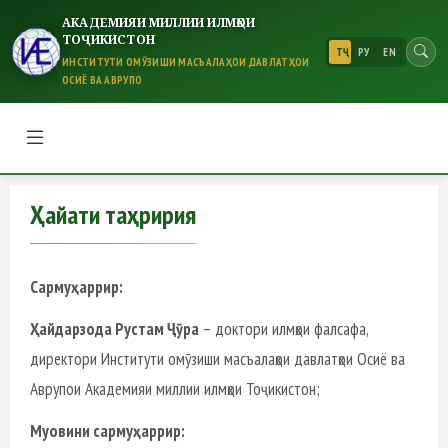
АКАДЕМИЯИ МИЛЛИИ ИЛМҲОИ
ТОҶИКИСТОН
ТҶ
РУ
EN
ИНСТИТУТИ ОМӮЗИШИ МАСЪАЛАҲОИ ДАВЛАТҲОИ
ОСИЁ ВА АВРУПО
Ҳайати таҳририя
Ҳайати таҳририя
Сармуҳаррир:
Ҳайдарзода Рустам Ҷӯра
– доктори илмҳои фалсафа,
директори Институти омӯзиши масъалаҳои давлатҳои Осиё ва
Аврупои Академияи миллии илмҳои Тоҷикистон;
Муовини сармуҳаррир: