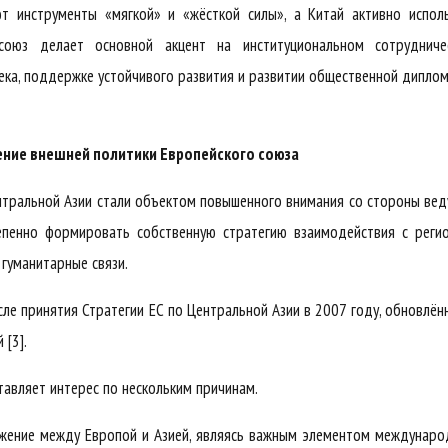
 инструменты «мягкой» и «жёсткой силы», а Китай активно исполь
союз делает основной акцент на институциональном сотрудничес
ека, поддержке устойчивого развития и развитии общественной дипло
ение внешней политики Европейского союза
нтральной Азии стали объектом повышенного внимания со стороны ве
епенно формировать собственную стратегию взаимодействия с реги
 гуманитарные связи.
ле принятия Стратегии ЕС по Центральной Азии в 2007 году, обновлён
 [3].
авляет интерес по нескольким причинам.
ложение между Европой и Азией, являясь важным элементом междунар