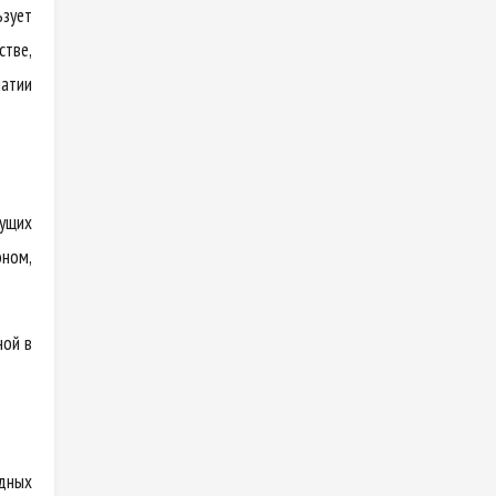
зует
тве,
матии
дущих
оном,
ной в
одных