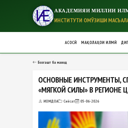
АКАДЕМИЯИ МИЛЛИИ ИЛМ
ИНСТИТУТИ ОМӮЗИШИ МАСЪАЛА
АСОСӢ
МАҚОЛАҲОИ ИЛМӢ
ДИ
ОСНОВНЫЕ ИНСТРУМЕНТЫ, СПЕЦ
Бозгашт ба мавод
ОСНОВНЫЕ ИНСТРУМЕНТЫ, С
«МЯГКОЙ СИЛЫ» В РЕГИОНЕ 
ИОМДОА
Сиёсат
05-06-2026