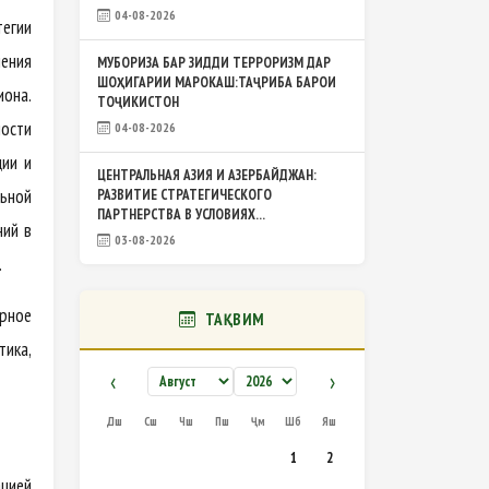
04-08-2026
егии
ения
МУБОРИЗА БАР ЗИДДИ ТЕРРОРИЗМ ДАР
ШОҲИГАРИИ МАРОКАШ:ТАҶРИБА БАРОИ
иона.
ТОҶИКИСТОН
ности
04-08-2026
ции и
ЦЕНТРАЛЬНАЯ АЗИЯ И АЗЕРБАЙДЖАН:
льной
РАЗВИТИЕ СТРАТЕГИЧЕСКОГО
ПАРТНЕРСТВА В УСЛОВИЯХ...
ний в
03-08-2026
.
рное
ТАҚВИМ
ика,
‹
›
Дш
Сш
Чш
Пш
Ҷм
Шб
Яш
1
2
ацией