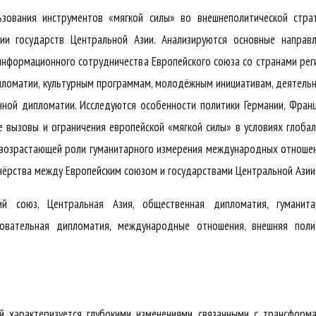
зования инструментов «мягкой силы» во внешнеполитической страт
ии государств Центральной Азии. Анализируются основные направл
 информационного сотрудничества Европейского союза со странами рег
пломатии, культурным программам, молодёжным инициативам, деятель
нной дипломатии. Исследуются особенности политики Германии, Фран
е вызовы и ограничения европейской «мягкой силы» в условиях глоба
о возрастающей роли гуманитарного измерения международных отноше
нёрства между Европейским союзом и государствами Центральной Азии
кий союз, Центральная Азия, общественная дипломатия, гуманита
зовательная дипломатия, международные отношения, внешняя полит
 характеризуется глубокими изменениями, связанными с трансформ