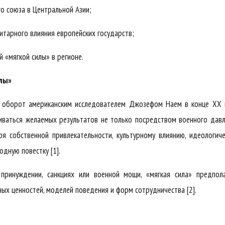
о союза в Центральной Азии;
итарного влияния европейских государств;
 «мягкой силы» в регионе.
илы»
й оборот американским исследователем Джозефом Наем в конце XX 
биваться желаемых результатов не только посредством военного дав
ря собственной привлекательности, культурному влиянию, идеологич
дную повестку [1].
принуждении, санкциях или военной мощи, «мягкая сила» предпола
ых ценностей, моделей поведения и форм сотрудничества [2].