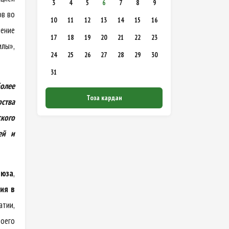
3
4
5
6
7
8
9
ов во
10
11
12
13
14
15
16
ение
17
18
19
20
21
22
23
илы»,
24
25
26
27
28
29
30
31
олее
Тоза кардан
рства
кого
ей и
оюза
,
ия в
тии,
оего