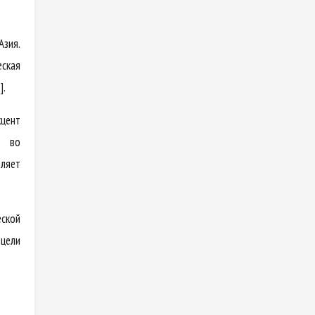
Азия.
еская
].
кцент
» во
ляет
еской
 цели