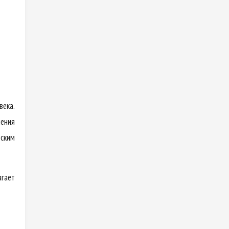
века.
ления
еским
гает