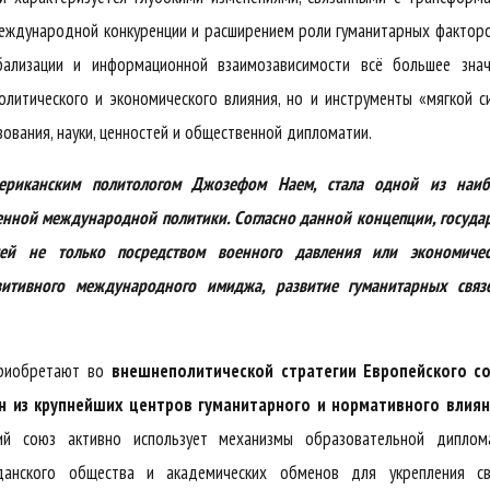
международной конкуренции и расширением роли гуманитарных фактор
обализации и информационной взаимозависимости всё большее знач
итического и экономического влияния, но и инструменты «мягкой с
ования, науки, ценностей и общественной дипломатии.
ериканским политологом Джозефом Наем, стала одной из наиб
нной международной политики. Согласно данной концепции, госуда
лей не только посредством военного давления или экономичес
итивного международного имиджа, развитие гуманитарных связ
приобретают во
внешнеполитической стратегии Европейского с
н из крупнейших центров гуманитарного и нормативного влиян
кий союз активно использует механизмы образовательной диплома
жданского общества и академических обменов для укрепления св