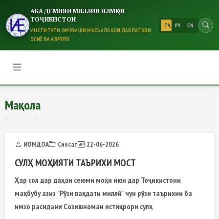
АКАДЕМИЯИ МИЛЛИИ ИЛМҲОИ
ТОҶИКИСТОН
ТҶ
РУ
EN
ИНСТИТУТИ ОМӮЗИШИ МАСЪАЛАҲОИ ДАВЛАТҲОИ
ОСИЁ ВА АВРУПО
Мақола
Мақола
ИОМДОА
Сиёсат
22-06-2026
СУЛҲ МОҲИЯТИ ТАЪРИХИ МОСТ
Ҳар сол дар даҳаи сеюми моҳи июн дар Тоҷикистони
маҳбубу азиз "Рӯзи ваҳдати миллӣ" чун рӯзи таърихии ба
имзо расидани Созишномаи истиқрори сулҳ