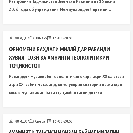
Республики Таджикистан Эмомали Рахмона от 15 июня
2026 года об учреждении Международной премии
Президента Республики Таджикистан
ИОМДОА
Таърих
15-06-2026
ФЕНОМЕНИ ВАҲДАТИ МИЛЛӢ ДАР РАВАНДИ
ҲУВИЯТСОЗӢ ВА АМНИЯТИ ГЕОПОЛИТИКИИ
ТОҶИКИСТОН
Равандҳои мураккаби геополитикии охири асри ХХ ва оғози
асри XXI собит месозанд, ки устувории сохтории давлатҳои
миллӣ мустақиман ба сатҳи ҳамбастагии дохилӣ
ИОМДОА
Сиёсат
15-06-2026
АҲАМИЯТИ ТАЪСИСИ ҶОИЗАИ БАЙНАЛМИЛАЛИИ