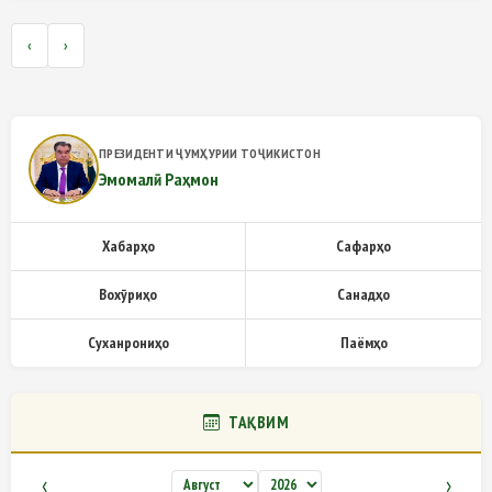
‹
›
ПРЕЗИДЕНТИ ҶУМҲУРИИ ТОҶИКИСТОН
Эмомалӣ Раҳмон
Хабарҳо
Сафарҳо
Вохӯриҳо
Санадҳо
Суханрониҳо
Паёмҳо
ТАҚВИМ
‹
›