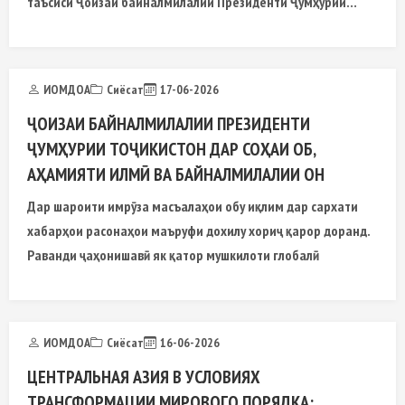
таъсиси Ҷоизаи байналмилалии Президенти Ҷумҳурии
Тоҷикистон
ИОМДОА
Сиёсат
17-06-2026
ҶОИЗАИ БАЙНАЛМИЛАЛИИ ПРЕЗИДЕНТИ
ҶУМҲУРИИ ТОҶИКИСТОН ДАР СОҲАИ ОБ,
АҲАМИЯТИ ИЛМӢ ВА БАЙНАЛМИЛАЛИИ ОН
Дар шароити имрӯза масъалаҳои обу иқлим дар сархати
хабарҳои расонаҳои маъруфи дохилу хориҷ қарор доранд.
Раванди ҷаҳонишавӣ як қатор мушкилоти глобалӣ
ИОМДОА
Сиёсат
16-06-2026
ЦЕНТРАЛЬНАЯ АЗИЯ В УСЛОВИЯХ
ТРАНСФОРМАЦИИ МИРОВОГО ПОРЯДКА: