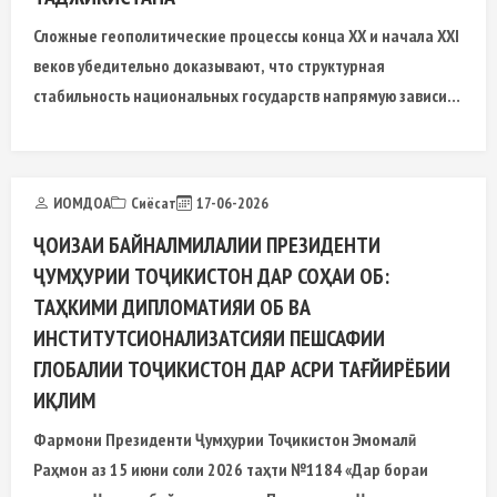
Сложные геополитические процессы конца XX и начала XXI
веков убедительно доказывают, что структурная
стабильность национальных государств напрямую зависит
от уровня внутреннего сплочения и идеологического
иммунитета общества.
ИОМДОА
Сиёсат
17-06-2026
ҶОИЗАИ БАЙНАЛМИЛАЛИИ ПРЕЗИДЕНТИ
ҶУМҲУРИИ ТОҶИКИСТОН ДАР СОҲАИ ОБ:
ТАҲКИМИ ДИПЛОМАТИЯИ ОБ ВА
ИНСТИТУТСИОНАЛИЗАТСИЯИ ПЕШСАФИИ
ГЛОБАЛИИ ТОҶИКИСТОН ДАР АСРИ ТАҒЙИРЁБИИ
ИҚЛИМ
Фармони Президенти Ҷумҳурии Тоҷикистон Эмомалӣ
Раҳмон аз 15 июни соли 2026 таҳти №1184 «Дар бораи