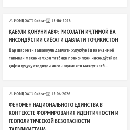
ИОМДОА
Сиёсат
18-06-2026
ҚАБУЛИ ҚОНУНИ АВФ: РИСОЛАТИ ИҶТИМОӢ ВА
ИНСОНДӮСТИИ СИЁСАТИ ДАВЛАТИ ТОҶИКИСТОН
Дар шароити ташаккули давлати ҳуқуқбунёд ва иҷтимоӣ
такмили механизмҳои татбиқи принсипҳои инсондӯстӣ ва
ҳифзи ҳуқуқу озодиҳои инсон аҳамияти махсус касб
менамоянд
ИОМДОА
Сиёсат
17-06-2026
ФЕНОМЕН НАЦИОНАЛЬНОГО ЕДИНСТВА В
КОНТЕКСТЕ ФОРМИРОВАНИЯ ИДЕНТИЧНОСТИ И
ГЕОПОЛИТИЧЕСКОЙ БЕЗОПАСНОСТИ
ТАДЖИКИСТАНА