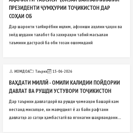
ПРЕЗИДЕНТИ ҶУМҲУРИИ ТОҶИКИСТОН ДАР
СОҲАИ ОБ
Дар шароити тағйирёбии иқлим, афзоиши аҳолии ҷаҳон ва
зиёд шудани талабот ба захираҳои табиӣ масъалаи
таъмини дастрасӣ ба оби тозаи ошомиданӣ
ИОМДОА
Таърих
15-06-2026
ВАҲДАТИ МИЛЛӢ - ОМИЛИ КАЛИДИИ ПОЙДОРИИ
ДАВЛАТ ВА РУШДИ УСТУВОРИ ТОҶИКИСТОН
Дар таърихи давлатдорӣ ва рушди ҷомеаҳои башарӣ кам
нестанд мисолҳое, ки мавҷудият ё аз байн рафтани
давлатҳо аз сатҳи ҳамбастагӣ ва ягонагии шаҳрвандони
онҳо вобаста будааст