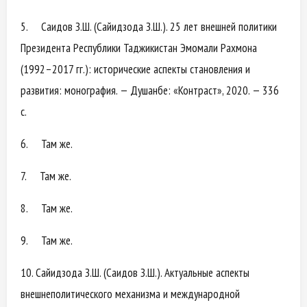
5. Саидов З.Ш. (Сайидзода З.Ш.). 25 лет внешней политики
Президента Республики Таджикистан Эмомали Рахмона
(1992–2017 гг.): исторические аспекты становления и
развития: монография. — Душанбе: «Контраст», 2020. — 336
с.
6. Там же.
7. Там же.
8. Там же.
9. Там же.
10. Сайидзода З.Ш. (Саидов З.Ш.). Актуальные аспекты
внешнеполитического механизма и международной