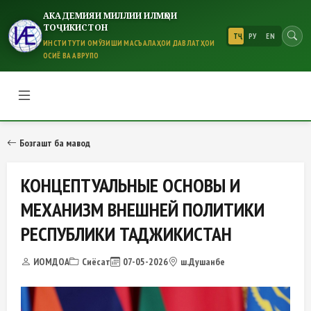
АКАДЕМИЯИ МИЛЛИИ ИЛМҲОИ
ТОҶИКИСТОН
ТҶ
РУ
EN
ИНСТИТУТИ ОМӮЗИШИ МАСЪАЛАҲОИ ДАВЛАТҲОИ
ОСИЁ ВА АВРУПО
КОНЦЕПТУАЛЬНЫЕ ОСНОВЫ И М
Бозгашт ба мавод
КОНЦЕПТУАЛЬНЫЕ ОСНОВЫ И
МЕХАНИЗМ ВНЕШНЕЙ ПОЛИТИКИ
РЕСПУБЛИКИ ТАДЖИКИСТАН
ИОМДОА
Сиёсат
07-05-2026
ш.Душанбе