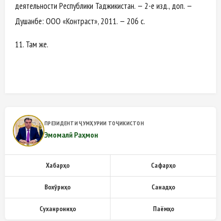
деятельности Республики Таджикистан. — 2-е изд., доп. —
Душанбе: ООО «Контраст», 2011. — 206 с.
11. Там же.
ПРЕЗИДЕНТИ ҶУМҲУРИИ ТОҶИКИСТОН
Эмомалӣ Раҳмон
Хабарҳо
Сафарҳо
Вохӯриҳо
Санадҳо
Суханрониҳо
Паёмҳо