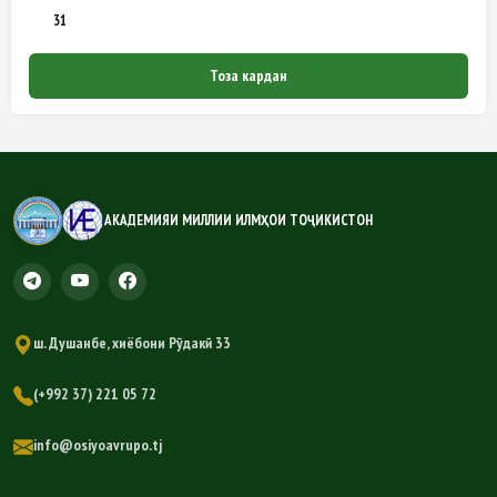
31
Тоза кардан
АКАДЕМИЯИ МИЛЛИИ ИЛМҲОИ ТОҶИКИСТОН
ш. Душанбе, хиёбони Рӯдакӣ 33
(+992 37) 221 05 72
info@osiyoavrupo.tj