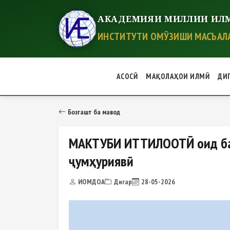
АКАДЕМИЯИ МИЛЛИИ ИЛМ
ИНСТИТУТИ ОМӮЗИШИ МАСЪАЛА
АСОСӢ
МАҚОЛАҲОИ ИЛМӢ
ДИ
МАКТУБИ ИТТИЛООТӢ оид ба бар
Бозгашт ба мавод
МАКТУБИ ИТТИЛООТӢ оид ба 
ҷумҳуриявӣ
ИОМДОА
Дигар
28-05-2026