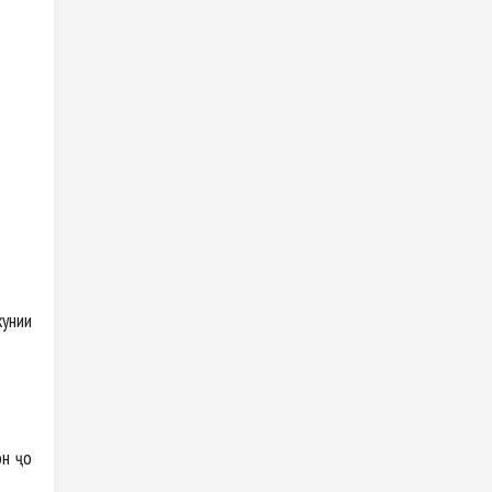
кунии
он ҷо