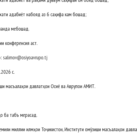
хати адабиёт ва рақами дуввум саҳифаи он бояд бошад;
ати адабиёт набояд аз 6 саҳифа кам бошад;
анда мебошад.
ии конференсия аст.
о:
salimov@osiyoavrupo.tj
.2026 с.
иши масъалаҳои давлатҳои Осиё ва Аврупои АМИТ.
о ба табъ мерасад.
адемияи миллии илмҳои Тоҷикистон, Институти омӯзиши масъалаҳои давл