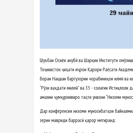
Шуъбаи Осиёи Ҷанубӣ ва Шарқии Институти омӯзи
Тоҷикистон ҷиҳати иҷрои Қарори Раёсати Академ
бораи Нақшаи баргузории чорабиниҳои илмӣ ва и
“Рӯзи ваҳдати миллӣ” ва 35 - солагии Истиқлоли 
амалии ҷумҳуриявиро таҳти унвони “Низоми муно
Дар конференсия низоми муносибатҳои байналмил
зерин мавриди баррасӣ қарор мегиранд: