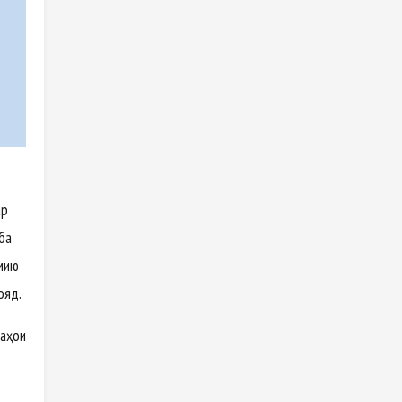
ар
 ба
лмию
ояд.
лаҳои