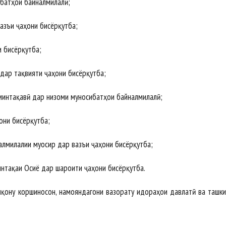
батҳои байналмилалӣ;
азъи ҷаҳони бисёрқутба;
 бисёрқутба;
дар тақвияти ҷаҳони бисёрқутба;
минтақавӣ дар низоми муносибатҳои байналмилалӣ;
они бисёрқутба;
лмилалии муосир дар вазъи ҷаҳони бисёрқутба;
нтақаи Осиё дар шароити ҷаҳони бисёрқутба.
иқону коршиносон, намояндагони вазорату идораҳои давлатӣ ва ташк