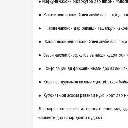
● Мафҳуми ҷаҳони бисёрқутба дар низоми муноси
● Мавқеи кишварҳои Осиёи Ҷанубӣ ва Шарқӣ дар в
● Нақши ҷавонон дар раванди ташаккули ҷаҳони
● Ҳамкориҳои кишварҳои Осиёи Ҷанубӣ ва Шарқӣ 
● Вазъи ҷаҳони бисёрқутба ва нақши қудратҳои 
● Ҳифз ва рушди фарҳанги миллӣ дар вазъи ҷаҳ
● Ҳолат ва дурнамои низоми муносибатҳои байна
● Хусусиятњои асосии раванди муҳоҷират дар ми
Дар кори конференсия иштироки олимон, муҳаққ
ҷамъиятӣ дар назар дошта шудааст.