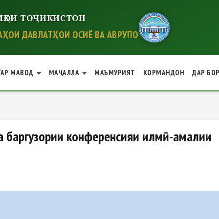
ҲОИ ТОҶИКИСТОН
ҲОИ ДАВЛАТҲОИ ОСИЁ ВА АВРУПО
ГАР МАВОД
МАҶАЛЛА
МАЪМУРИЯТ
КОРМАНДОН
ДАР БО
гузории конференсияи илмӣ-ам
баргузории конференсияи илмӣ-амалии