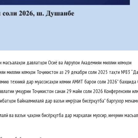
ши масъалаҳои давлатҳои Осиё ва Аврупои Академияи миллии илмҳои
ияи миллии илмҳои Тоҷикистон аз 29 декабри соли 2025 таҳти №83 “Д
лмию техникӣ дар муассисаҳои илмии АМИТ барои соли 2026” бахшида
давлатии Ҷумҳурии Тоҷикистон санаи 29 майи соли 2026 Конференсияи и
сибатҳои байналмилалӣ дар вазъи имрӯзаи бисёрқутба” баргузор менам
алӣ ва вазъи ҷаҳони бисёрқутба дар марҳалаи муосир, инчунин масъа