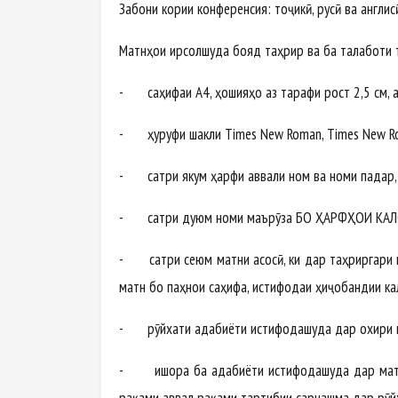
Забони кории конференсия: тоҷикӣ, русӣ ва англис
Матнҳои ирсолшуда бояд таҳрир ва ба талаботи 
- саҳифаи А4, ҳошияҳо аз тарафи рост 2,5 см, аз
- ҳуруфи шакли Times New Roman, Times New Ro
- сатри якум ҳарфи аввали ном ва номи падар, на
- сатри дуюм номи маърӯза БО ҲАРФҲОИ КАЛОН
- сатри сеюм матни асосӣ, ки дар таҳриргари м
матн бо паҳнои саҳифа, истифодаи ҳиҷобандии ка
- рӯйхати адабиёти истифодашуда дар охири м
- ишора ба адабиёти истифодашуда дар матн ҳа