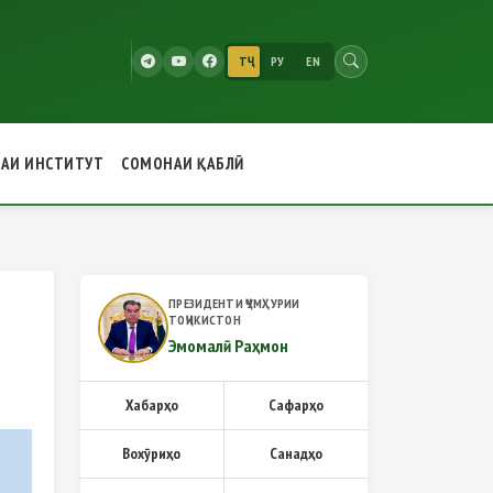
ТҶ
РУ
EN
РАИ ИНСТИТУТ
СОМОНАИ ҚАБЛӢ
алии ҷумҳуриявӣ
ПРЕЗИДЕНТИ ҶУМҲУРИИ
ТОҶИКИСТОН
Эмомалӣ Раҳмон
Хабарҳо
Сафарҳо
Вохӯриҳо
Санадҳо