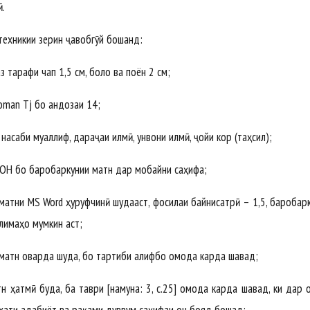
ӣ.
техникии зерин ҷавобгӯй бошанд:
 тарафи чап 1,5 см, боло ва поён 2 см;
man Tj бо андозаи 14;
саби муаллиф, дараҷаи илмӣ, унвони илмӣ, ҷойи кор (таҳсил);
 бо баробаркунии матн дар мобайни саҳифа;
атни MS Word ҳуруфчинӣ шудааст, фосилаи байнисатрӣ – 1,5, баробар
лимаҳо мумкин аст;
атн оварда шуда, бо тартиби алифбо омода карда шавад;
тмӣ буда, ба таври [намуна: 3, с.25] омода карда шавад, ки дар 