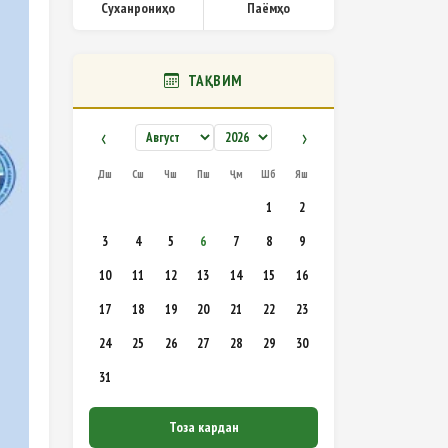
Суханрониҳо
Паёмҳо
ТАҚВИМ
‹
›
Дш
Сш
Чш
Пш
Ҷм
Шб
Яш
1
2
3
4
5
6
7
8
9
10
11
12
13
14
15
16
17
18
19
20
21
22
23
24
25
26
27
28
29
30
31
Тоза кардан