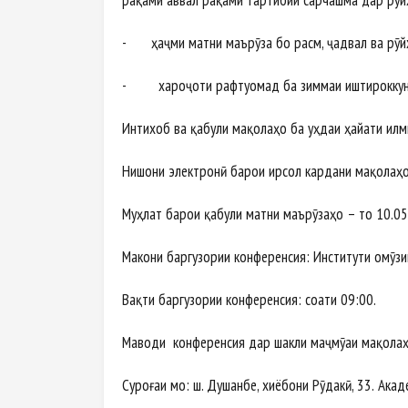
рақами аввал рақами тартибии сарчашма дар рӯй
- ҳаҷми матни маърӯза бо расм, ҷадвал ва рӯйх
- хароҷоти рафтуомад ба зиммаи иштироккун
Интихоб ва қабули мақолаҳо ба уҳдаи ҳайати илм
Нишони электронӣ барои ирсол кардани мақолаҳ
Муҳлат барои қабули матни маърӯзаҳо – то 10.05
Макони баргузории конференсия: Институти омӯз
Вақти баргузории конференсия: соати 09:00.
Маводи конференсия дар шакли маҷмӯаи мақолаҳ
Суроғаи мо: ш. Душанбе, хиёбони Рӯдакӣ, 33. Ак