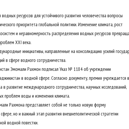
я водных ресурсов для устойчивого развития человечества вопросы
ческого приоритета глобальной политики. Изменение климата, рост
экосистем и неравномерность распределения водных ресурсов превращ
проблем XXI века.
ународные инициативы, направленные на консолидацию усилий государ
ий в сфере водного сотрудничества.
кистан Эмомали Рахмон подписал Указ № 1184 об учреждении
джикистан в водной сфере. Согласно документу, премия учреждается 
а в развитие международного сотрудничества, научных исследований,
ных проблем воды и изменения климата.
омали Рахмона представляет собой не только новую форму
сфере, но и важный этап развития внешнеполитической стратегии
ной водной повестки.