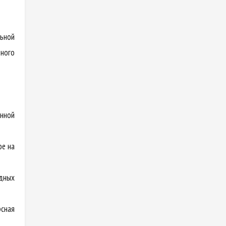
ьной
ного
нной
ое на
дных
сная