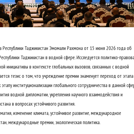
та Республики Таджикистан Эмомали Рахмона от 15 июня 2026 года об
спублики Таджикистан в водной сфере. Исследуется политико-правова
ой инициативы в контексте глобальных вызовов, связанных с водной
ется тезис о том, что учреждение премии знаменует переход от этапа
этапу институционализации глобального сотрудничества в данной сфе
вития водной дипломатии, укрепления научного взаимодействия и
тана в вопросах устойчивого развития.
оматия, изменение климата, устойчивое развитие, международное
стан, международные премии, экологическая политика.