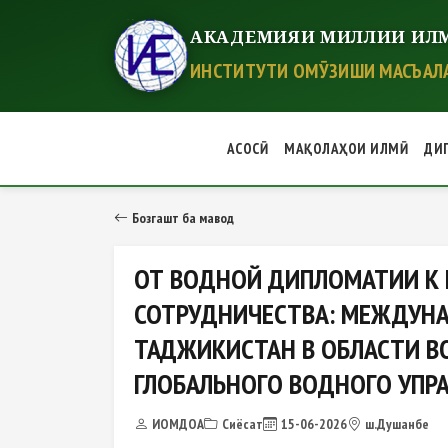
АКАДЕМИЯИ МИЛЛИИ ИЛМ
ИНСТИТУТИ ОМӮЗИШИ МАСЪАЛА
АСОСӢ
МАҚОЛАҲОИ ИЛМӢ
ДИ
ОТ ВОДНОЙ ДИПЛОМАТИИ К ГЛ
Бозгашт ба мавод
ОТ ВОДНОЙ ДИПЛОМАТИИ К
СОТРУДНИЧЕСТВА: МЕЖДУНА
ТАДЖИКИСТАН В ОБЛАСТИ В
ГЛОБАЛЬНОГО ВОДНОГО УПР
ИОМДОА
Сиёсат
15-06-2026
ш.Душанбе