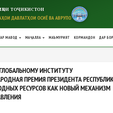
ҲОИ ТОҶИКИСТОН
ҲОИ ДАВЛАТҲОИ ОСИЁ ВА АВРУПО
ГАР МАВОД
МАҶАЛЛА
МАЪМУРИЯТ
КОРМАНДОН
ДАР БО
ОБАЛЬНОМУ ИНСТИТУТУ СОТРУД
 ГЛОБАЛЬНОМУ ИНСТИТУТУ
РОДНАЯ ПРЕМИЯ ПРЕЗИДЕНТА РЕСПУБЛИ
ОДНЫХ РЕСУРСОВ КАК НОВЫЙ МЕХАНИЗМ
АВЛЕНИЯ