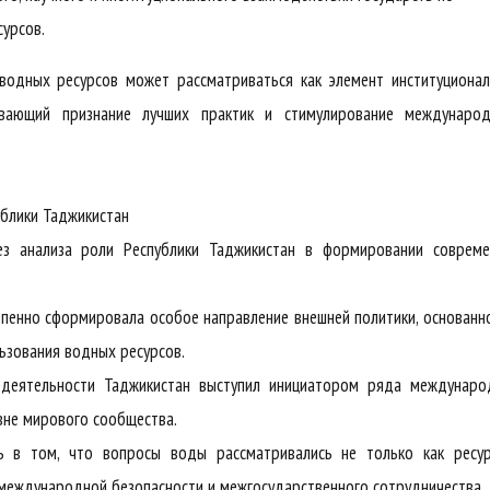
сурсов.
одных ресурсов может рассматриваться как элемент институционал
ивающий признание лучших практик и стимулирование международ
блики Таджикистан
з анализа роли Республики Таджикистан в формировании совреме
епенно сформировала особое направление внешней политики, основанн
ьзования водных ресурсов.
 деятельности Таджикистан выступил инициатором ряда междунаро
вне мирового сообщества.
ь в том, что вопросы воды рассматривались не только как ресур
, международной безопасности и межгосударственного сотрудничества.