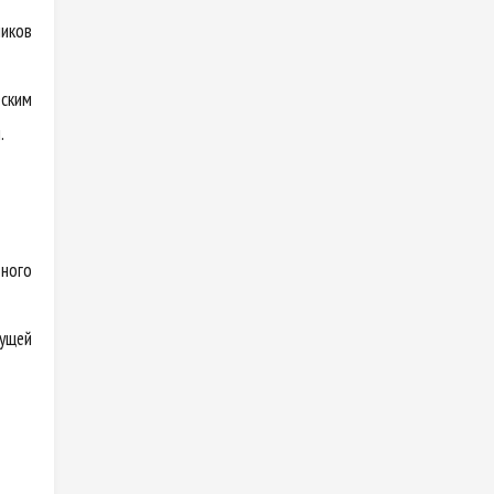
ников
ским
.
ьного
ущей