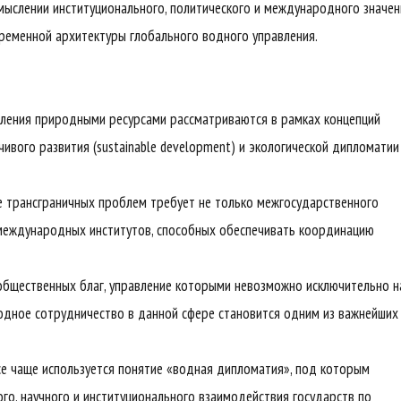
мыслении институционального, политического и международного значен
ременной архитектуры глобального водного управления.
вления природными ресурсами рассматриваются в рамках концепций
йчивого развития (sustainable development) и экологической дипломатии
е трансграничных проблем требует не только межгосударственного
международных институтов, способных обеспечивать координацию
 общественных благ, управление которыми невозможно исключительно н
дное сотрудничество в данной сфере становится одним из важнейших
се чаще используется понятие «водная дипломатия», под которым
го, научного и институционального взаимодействия государств по