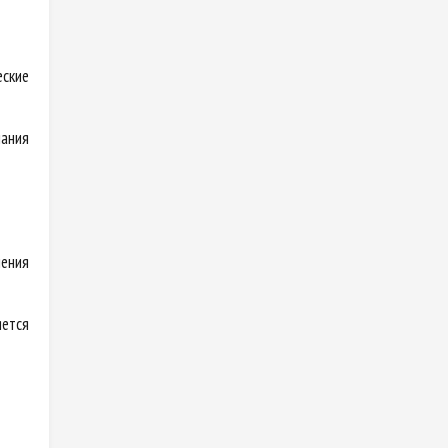
еские
ания
нения
яется