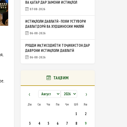
ВА ҚАТАР ДАР ЗАМОНИ ИСТИҚЛОЛ
07-08-2026
ИСТИҚЛОЛИ ДАВЛАТӢ - ПОЯИ УСТУВОРИ
ДАВЛАТДОРӢ ВА ХУДШИНОСИИ МИЛЛӢ
06-08-2026
РУШДИ ИҚТИСОДИЁТИ ТОҶИКИСТОН ДАР
ДАВРОНИ ИСТИҚЛОЛИ ДАВЛАТӢ
я,
06-08-2026
ТАҚВИМ
ре.
‹
›
Дш
Сш
Чш
Пш
Ҷм
Шб
Яш
1
2
3
4
5
6
7
8
9