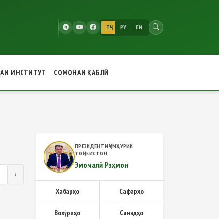
ТҶ
РУ
EN
РАИ ИНСТИТУТ
СОМОНАИ ҚАБЛӢ
ПРЕЗИДЕНТИ ҶУМҲУРИИ
ТОҶИКИСТОН
Эмомалӣ Раҳмон
7
›
Хабарҳо
Сафарҳо
Вохӯриҳо
Санадҳо