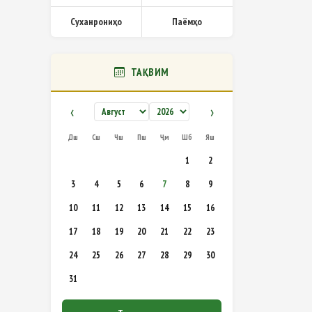
Суханрониҳо
Паёмҳо
ТАҚВИМ
‹
›
Дш
Сш
Чш
Пш
Ҷм
Шб
Яш
1
2
3
4
5
6
7
8
9
10
11
12
13
14
15
16
17
18
19
20
21
22
23
24
25
26
27
28
29
30
31