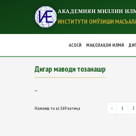
АКАДЕМИЯИ МИЛЛИИ ИЛМ
ИНСТИТУТИ ОМӮЗИШИ МАСЪАЛА
АСОСӢ
МАҚОЛАҲОИ ИЛМӢ
ДИ
Дигар маводи тозанашр
Дигар маводи тозанашр
—
Намоиш
то
аз
169
натиҷа
‹
1
2