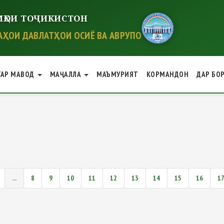
ҲОИ ТОҶИКИСТОН
ҲОИ ДАВЛАТҲОИ ОСИЁ ВА АВРУПО
ГАР МАВОД
МАҶАЛЛА
МАЪМУРИЯТ
КОРМАНДОН
ДАР БО
...
8
9
10
11
12
13
14
15
16
1