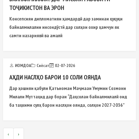
ТОҶИКИСТОН ВА ЭРОН
Консепсияи дипломатияи ҳамдардӣ дар заминаи ҳуқуқи
байналмилалии инсондӯстӣ дар солҳои охир ҳамчун як
самти назариявӣ ва амалӣ
ИОМДОА
Сиёсат
02-07-2026
АҲДИ НАСЛҲО БАРОИ 10 СОЛИ ОЯНДА
Дар ҳошияи қабули Қатъномаи Маҷмааи Умумии Созмони
Милали Муттаҳид дар бораи “Даҳсолаи байналмилалӣ оид
ба таҳкими сулҳ барои наслҳои оянда, солҳои 2027-2036”
‹
›