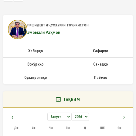
ПРЕЗИДЕНТИ ҶУМҲУРИИ ТОҶИКИСТОН
Эмомалӣ Раҳмон
Хабарҳо
Сафарҳо
Вохӯриҳо
Санадҳо
Суханрониҳо
Паёмҳо
ТАҚВИМ
‹
›
Дш
Сш
Чш
Пш
Ҷм
Шб
Яш