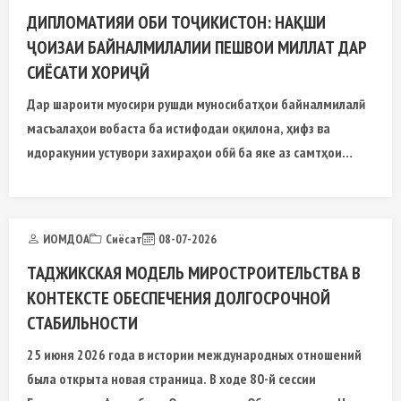
ДИПЛОМАТИЯИ ОБИ ТОҶИКИСТОН: НАҚШИ
ҶОИЗАИ БАЙНАЛМИЛАЛИИ ПЕШВОИ МИЛЛАТ ДАР
СИЁСАТИ ХОРИҶӢ
Дар шароити муосири рушди муносибатҳои байналмилалӣ
масъалаҳои вобаста ба истифодаи оқилона, ҳифз ва
идоракунии устувори захираҳои обӣ ба яке аз самтҳои
муҳимми рӯзномаи ҷаҳонӣ табдил ёфтаанд.
ИОМДОА
Сиёсат
08-07-2026
ТАДЖИКСКАЯ МОДЕЛЬ МИРОСТРОИТЕЛЬСТВА В
КОНТЕКСТЕ ОБЕСПЕЧЕНИЯ ДОЛГОСРОЧНОЙ
СТАБИЛЬНОСТИ
25 июня 2026 года в истории международных отношений
была открыта новая страница. В ходе 80-й сессии