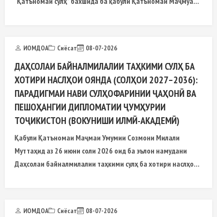
“Қатъномаи сулҳ” бахшида ба қабули Қатъномаи Маҷмуаи
Умумии Созмони Миллали Муттаҳид
ИОМДОА
Сиёсат
08-07-2026
ДАҲСОЛАИ БАЙНАЛМИЛАЛИИ ТАҲКИМИ СУЛҲ БА
ХОТИРИ НАСЛҲОИ ОЯНДА (СОЛҲОИ 2027–2036):
ПАРАДИГМАИ НАВИ СУЛҲОФАРИНИИ ҶАҲОНӢ ВА
ПЕШОҲАНГИИ ДИПЛОМАТИИ ҶУМҲУРИИ
ТОҶИКИСТОН (ВОКУНИШИ ИЛМӢ-АКАДЕМӢ)
Қабули Қатъномаи Маҷмаи Умумии Созмони Милали
Муттаҳид аз 26 июни соли 2026 оид ба эълон намудани
Даҳсолаи байналмилалии таҳкими сулҳ ба хотири наслҳои
оянда (солҳои 2027–2036), ки бо ташаббуси Президенти
Ҷумҳурии Тоҷикистон муҳтарам Эмомалӣ Раҳмон пешниҳод
гардид
ИОМДОА
Сиёсат
08-07-2026