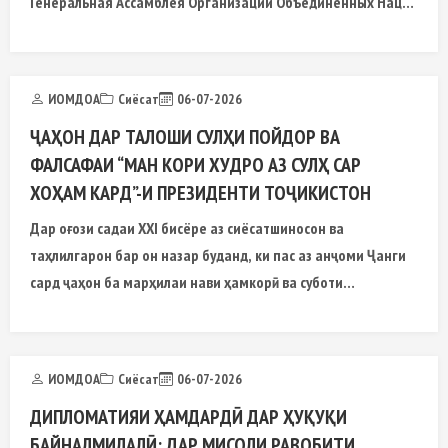
Генеральная Ассамблея Организации Объединенных Наций
(ГА ООН)
ИОМДОА
Сиёсат
06-07-2026
ҶАҲОН ДАР ТАЛОШИ СУЛҲИ ПОЙДОР ВА
ФАЛСАФАИ “МАН КОРИ ХУДРО АЗ СУЛҲ САР
ХОҲАМ КАРД”-И ПРЕЗИДЕНТИ ТОҶИКИСТОН
Дар оғози садаи XXI бисёре аз сиёсатшиносон ва
таҳлилгарон бар он назар буданд, ки пас аз анҷоми Ҷанги
сард ҷаҳон ба марҳилаи нави ҳамкорӣ ва суботи
байналмилалӣ ворид мегардад
ИОМДОА
Сиёсат
06-07-2026
ДИПЛОМАТИЯИ ҲАМДАРДӢ ДАР ҲУҚУҚИ
БАЙНАЛМИЛАЛӢ: ДАР МИСОЛИ РАВОБИТИ