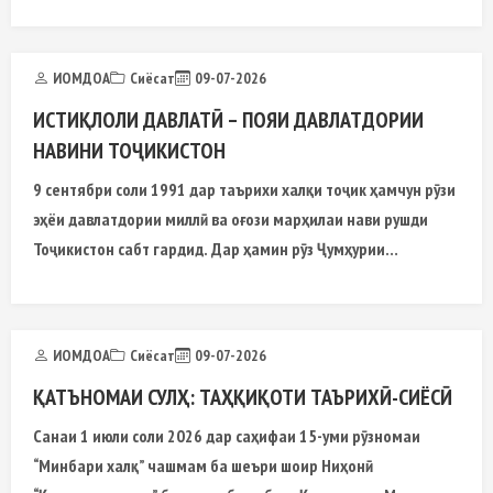
модели государственности Республики Таджикистан
ИОМДОА
Сиёсат
09-07-2026
ИСТИҚЛОЛИ ДАВЛАТӢ – ПОЯИ ДАВЛАТДОРИИ
НАВИНИ ТОҶИКИСТОН
9 сентябри соли 1991 дар таърихи халқи тоҷик ҳамчун рӯзи
эҳёи давлатдории миллӣ ва оғози марҳилаи нави рушди
Тоҷикистон сабт гардид. Дар ҳамин рӯз Ҷумҳурии
Тоҷикистон
ИОМДОА
Сиёсат
09-07-2026
ҚАТЪНОМАИ СУЛҲ: ТАҲҚИҚОТИ ТАЪРИХӢ-СИЁСӢ
Санаи 1 июли соли 2026 дар саҳифаи 15-уми рӯзномаи
“Минбари халқ” чашмам ба шеъри шоир Ниҳонӣ