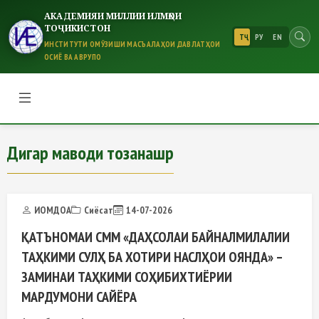
АКАДЕМИЯИ МИЛЛИИ ИЛМҲОИ
ТОҶИКИСТОН
ТҶ
РУ
EN
ИНСТИТУТИ ОМӮЗИШИ МАСЪАЛАҲОИ ДАВЛАТҲОИ
ОСИЁ ВА АВРУПО
Дигар маводи тозанашр
Дигар маводи тозанашр
ИОМДОА
Сиёсат
14-07-2026
ҚАТЪНОМАИ СММ «ДАҲСОЛАИ БАЙНАЛМИЛАЛИИ
ТАҲКИМИ СУЛҲ БА ХОТИРИ НАСЛҲОИ ОЯНДА» –
ЗАМИНАИ ТАҲКИМИ СОҲИБИХТИЁРИИ
МАРДУМОНИ САЙЁРА