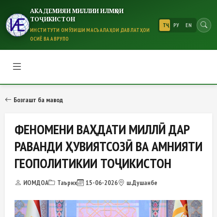
АКАДЕМИЯИ МИЛЛИИ ИЛМҲОИ
ТОҶИКИСТОН
ТҶ
РУ
EN
ИНСТИТУТИ ОМӮЗИШИ МАСЪАЛАҲОИ ДАВЛАТҲОИ
ОСИЁ ВА АВРУПО
ФЕНОМЕНИ ВАҲДАТИ МИЛЛӢ ДА
Бозгашт ба мавод
ФЕНОМЕНИ ВАҲДАТИ МИЛЛӢ ДАР
РАВАНДИ ҲУВИЯТСОЗӢ ВА АМНИЯТИ
ГЕОПОЛИТИКИИ ТОҶИКИСТОН
ИОМДОА
Таърих
15-06-2026
ш.Душанбе