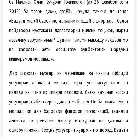
ба Маҷлиси Олии Ҷумҳурии Тоҷикистон (аз 26 декабри соли
2018) ба таври дақиқ арзёбӣ намуда, таъкид доштанд:
«Ваҳдати миллӣ барои мо як калимаи оддӣ ё шиор нест, балки
пойдевори мустаҳками давлатдории миллии тоҷикон, шарти
аввалину зарурии амалӣ шудани тамоми мақсаду нақшаҳои мо
ва кафолати ҳаёти осоиштаву хушбахтонаи мардуми
кишварамон мебошад».
Дар шароити муосир, ки ҷаҳонишавӣ ва ҷангҳои гибридӣ
устувории давлатҳои миллиро зери суол мегузоранд, ин
падида на танҳо як сипари идеологӣ, балки заминаи асосии
устувории соҳибихтиёрии давлат мебошад. Он ба ҷомеа имкон
медиҳад, ки дар баробари фишорҳои геополитикӣ, таҳдидҳои
амниятӣ, экстремизми диниву мафкуравӣ ва дахолатҳои
ошкору пинҳонии беруна устувории худро нигоҳ дорад. Ваҳдати