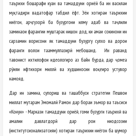
таърихи бошарафи куҳан ва тамаддуни ориёӣ ба ин василаи
муқтадири ваҳдатофар табдил ёфт. Эҳёи хотираи таърихии
ниёгон, арҷгузорӣ ба бузургони илму адаб ва таҷлили
заминаҳои фарҳангии муштарак нишон дод, ки ҳамаи сокинони ин
сарзамин ворисони як тамаддуни бузургу сулҳхоҳ ва дорои
фарҳанги волои таҳаммулпазирӣ мебошанд. Ин раванд
тавонист ихтилофҳои идеологиро аз байн бурда, дар ҷомеа
рӯҳияи ифтихори миллӣ ва худшиносии воқеиро устувор
намояд.
Дар ин замина, супориш ва ташаббуси стратегии Пешвои
миллат муҳтарам Эмомалӣ Раҳмон дар бораи эъмор ва таъсиси
«Конун» - Маркази тамаддуни ориёӣ, гоми бузурги таърихӣ ва
амалии давлатдорӣ дар роҳи ниҳодсозии
(институтсионализатсияи) хотираи таърихии ниёгон ба шумор