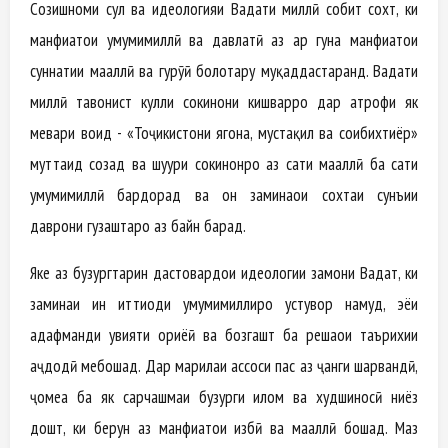
Созишноми сулҳ ва идеологияи Ваҳдати миллӣ собит сохт, ки
манфиатҳои умумимиллӣ ва давлатӣ аз ҳар гуна манфиатҳои
суннатии маҳаллӣ ва гурӯҳӣ болотару муқаддастаранд. Ваҳдати
миллӣ тавонист кулли сокинони кишварро дар атрофи як
меҳвари воҳид - «Тоҷикистони ягона, мустақил ва соҳибихтиёр»
муттаҳид созад ва шуури сокинонро аз сатҳи маҳаллӣ ба сатҳи
умумимиллӣ бардорад ва он заминаҳои сохтаи сунъии
даврони гузаштаро аз байн барад.
Яке аз бузургтарин дастовардҳои идеологии замони Ваҳдат, ки
заминаи ин иттиҳоди умумимиллиро устувор намуд, эҳёи
ҳадафманди ҳувияти ориёӣ ва бозгашт ба решаҳои таърихии
аҷдодӣ мебошад. Дар марҳилаи ҳассоси пас аз ҷанги шаҳрвандӣ,
ҷомеа ба як сарчашмаи бузурги илҳом ва худшиносӣ ниёз
дошт, ки берун аз манфиатҳои ҳизбӣ ва маҳаллӣ бошад. Маҳз