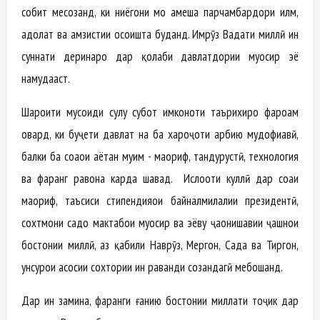
собит месозанд, ки ниёгони мо ҳамеша парчамбардори илм,
адолат ва ҳамзистии осоишта буданд. Имрӯз Ваҳдати миллӣ ин
суннати деринаро дар қолаби давлатдории муосир эҳё
намудааст.
Шароити мусоиди сулҳу субот имконоти таърихиро фароҳам
овард, ки буҷети давлат на ба хароҷоти ҳарбию мудофиавӣ,
балки ба соҳаҳои ҳаётан муҳим - маориф, тандурустӣ, технология
ва фарҳанг равона карда шавад. Ислоҳоти куллӣ дар соҳаи
маориф, таъсиси стипендияҳои байналмилалии президентӣ,
сохтмони садҳо мактабҳои муосир ва эҳёву ҷаҳонишавии ҷашнҳои
бостонии миллӣ, аз қабили Наврӯз, Меҳргон, Сада ва Тиргон,
унсурҳои асосии сохтории ин раванди созандагӣ мебошанд.
Дар ин замина, фарҳанги ғанию бостонии миллати тоҷик дар