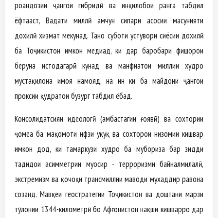
роҳандозии ҷангҳои гибридӣ ва инқилобҳои ранга табдил
ёфтааст, Ваҳдати миллӣ ҳамчун сипари асосии масунияти
дохилӣ хизмат мекунад. Танҳо суботи устувори сиёсии дохилӣ
ба Тоҷикистон имкон медиҳад, ки дар баробари фишорҳои
беруна истодагарӣ кунад ва манфиатҳои миллии худро
мустақилона ҳимоя намояд, на ин ки ба майдони ҷангҳои
проксии қудратҳои бузург табдил ёбад.
Консолидатсияи идеологӣ (ҳамбастагии ғоявӣ) ва сохтории
ҷомеа ба мақомоти ҳифзи ҳуқуқ ва сохторҳои низомии кишвар
имкон дод, ки тамаркузи худро ба мубориза бар зидди
таҳдидҳои асимметрии муосир - терроризми байналмилалӣ,
экстремизм ва қочоқи трансмиллии маводи мухаддир равона
созанд. Мавқеи геостратегии Тоҷикистон ва доштани марзи
тӯлонии 1344-километрӣ бо Афғонистон нақши кишварро дар