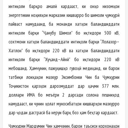
интиқоли барқро амалӣ кардааст, ки онҳо низомҳои
энергетикии ноҳияҳои марказии кишварро бо шимоли ҷумҳурӣ
пайваст намудаанд, ба монанди хатҳои баландшиддати
интиқоли барқи “Ҷанубу Шимол” бо иқтидори 500 кВ,
сохтмони хатҳои баландшиддати интиқоли барқи “Лолазор–
Хатлон” бо иқтидори 220 кВ ва хатҳои баландшиддати
интиқоли барқи “Хуҷанд–Айнӣ” бо иқтидори 220 кВ
мебошанд. Ҳамчунин, пажуҳишҳо гувоҳӣ медиҳанд, ки барои
татбиқи лоиҳаҳои мазкур Эксимбонки Чин ба Ҷумҳурии
Тоҷикистон қарзҳои дарозмуддат дар ҳаҷми 377 млн.
доллари ИМА бо меъёри 2 дарсади солона пешниҳод
намудааст, ки чунин ҳолат муносибатҳои кишварҳои мазкурро
дар ҷодаи дастрасӣ ба неруи барқ боз ҳам беҳтар кардааст.
Ҷумҳурии Мардумии Чин ҳамчунин, барои таъсиси корхонаҳои