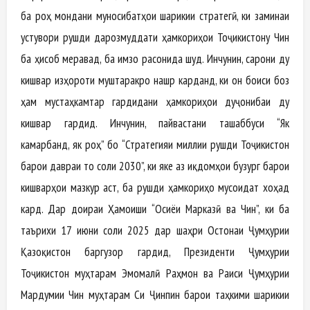
ба роҳ мондани муносибатҳои шарикии стратегӣ, ки заминаи
устувори рушди дарозмуддати ҳамкориҳои Тоҷикистону Чин
ба ҳисоб меравад, ба имзо расонида шуд. Инчунин, сарони ду
кишвар изҳороти муштаракро нашр карданд, ки он боиси боз
ҳам мустаҳкамтар гардидани ҳамкориҳои дуҷонибаи ду
кишвар гардид. Инчунин, пайвастани ташаббуси “Як
камарбанд, як роҳ” бо “Стратегияи миллии рушди Тоҷикистон
барои давраи то соли 2030”, ки яке аз иқдомҳои бузург барои
кишварҳои мазкур аст, ба рушди ҳамкориҳо мусоидат хоҳад
кард. Дар доираи Ҳамоиши “Осиёи Марказӣ ва Чин”, ки ба
таърихи 17 июни соли 2025 дар шаҳри Остонаи Ҷумҳурии
Қазоқистон баргузор гардид, Президенти Ҷумҳурии
Тоҷикистон муҳтарам Эмомалӣ Раҳмон ва Раиси Ҷумҳурии
Мардумии Чин муҳтарам Си Ҷинпин барои таҳкими шарикии