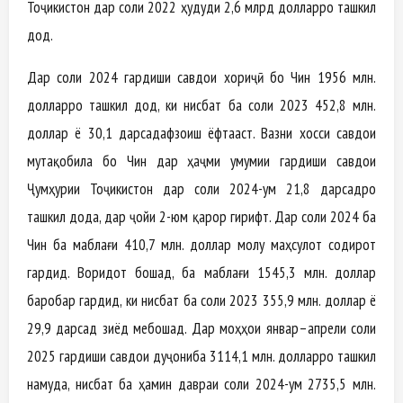
Тоҷикистон дар соли 2022 ҳудуди 2,6 млрд долларро ташкил
дод.
Дар соли 2024 гардиши савдои хориҷӣ бо Чин 1956 млн.
долларро ташкил дод, ки нисбат ба соли 2023 452,8 млн.
доллар ё 30,1 дарсадафзоиш ёфтааст. Вазни хосси савдои
мутақобила бо Чин дар ҳаҷми умумии гардиши савдои
Ҷумҳурии Тоҷикистон дар соли 2024-ум 21,8 дарсадро
ташкил дода, дар ҷойи 2-юм қарор гирифт. Дар соли 2024 ба
Чин ба маблағи 410,7 млн. доллар молу маҳсулот содирот
гардид. Воридот бошад, ба маблағи 1545,3 млн. доллар
баробар гардид, ки нисбат ба соли 2023 355,9 млн. доллар ё
29,9 дарсад зиёд мебошад. Дар моҳҳои январ–апрели соли
2025 гардиши савдои дуҷониба 3114,1 млн. долларро ташкил
намуда, нисбат ба ҳамин давраи соли 2024-ум 2735,5 млн.