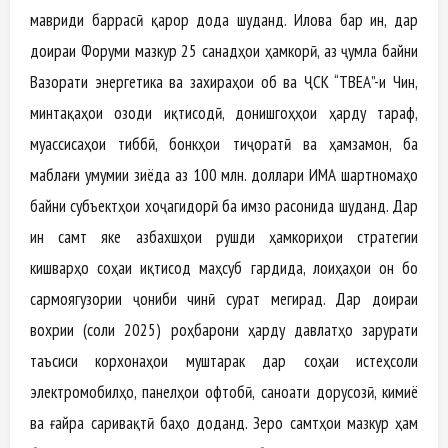
мавриди баррасӣ қарор дода шуданд. Илова бар ин, дар
доираи Форуми мазкур 25 санадҳои ҳамкорӣ, аз ҷумла байни
Вазорати энергетика ва захираҳои об ва ҶСК “ТВЕА”-и Чин,
минтақаҳои озоди иқтисодӣ, донишгоҳҳои ҳарду тараф,
муассисаҳои тиббӣ, бонкҳои тиҷоратӣ ва ҳамзамон, ба
маблағи умумии зиёда аз 100 млн. доллари ИМА шартномаҳо
байни субъектҳои хоҷагидорӣ ба имзо расонида шуданд. Дар
ин самт яке азбахшҳои рушди ҳамкориҳои стратегии
кишварҳо соҳаи иқтисод маҳсуб гардида, лоиҳаҳои он бо
сармоягузории ҷониби чинӣ сурат мегирад. Дар доираи
вохӯрии (соли 2025) роҳбарони ҳарду давлатҳо зарурати
таъсиси корхонаҳои муштарак дар соҳаи истеҳсоли
электромобилҳо, панелҳои офтобӣ, саноати дорусозӣ, кимиё
ва ғайра саривақтӣ баҳо доданд. Зеро самтҳои мазкур ҳам