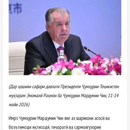
(Дар ҳошияи сафари давлати Президенти Ҷумҳурии Тоҷикистон
муҳтарам Эмомалӣ Раҳмон ба Ҷумҳурии Мардумии Чин, 11-14
майи 2026)
Имрӯз Ҷумҳурии Мардумии Чин яке аз шарикони асосӣ ва
боэътимоди иқтисодӣ, тиҷоратӣ ва сармоягузории