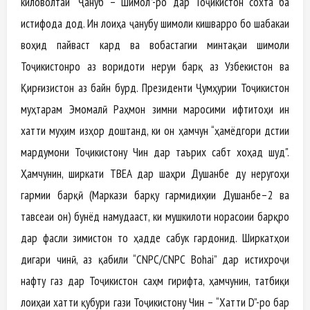
киловолтаи “Ҷануб – Шимол”-ро дар Тоҷикистон сохта ба
истифода дод. Ин лоиҳа ҷанубу шимоли кишварро бо шабакаи
воҳид пайваст кард ва вобастагии минтақаи шимоли
Тоҷикистонро аз воридоти неруи барқ аз Узбекистон ва
Қирғизистон аз байн бурд. Президенти Ҷумҳурии Тоҷикистон
муҳтарам Эмомалӣ Раҳмон зимни маросими ифтитоҳи ин
хатти муҳим изҳор доштанд, ки он ҳамчун “ҳамёдгори дӯстии
мардумони Тоҷикистону Чин дар таърих сабт хоҳад шуд".
Ҳамчунин, ширкати TBEA дар шаҳри Душанбе ду неругоҳи
гармии барқӣ (Маркази барқу гармидиҳии Душанбе–2 ва
тавсеаи он) бунёд намудааст, ки мушкилоти норасоии барқро
дар фасли зимистон то ҳадде сабук гардонид. Ширкатҳои
дигари чинӣ, аз қабили “CNPC/CNPC Bohai” дар истихроҷи
нафту газ дар Тоҷикистон саҳм гирифта, ҳамчунин, татбиқи
лоиҳаи хатти қубури гази Тоҷикистону Чин – “Хатти D”-ро бар