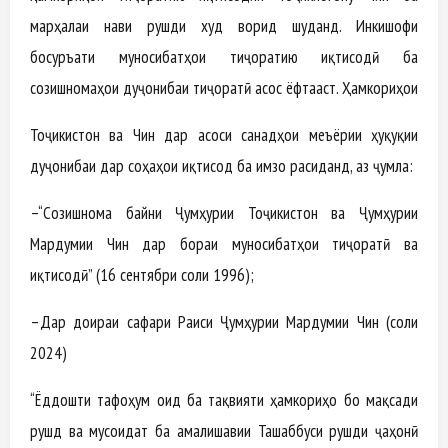
марҳалаи нави рушди худ ворид шуданд. Инкишофи
босуръати муносибатҳои тиҷоратию иқтисодӣ ба
созишномаҳои дуҷонибаи тиҷоратӣ асос ёфтааст. Ҳамкориҳои
Тоҷикистон ва Чин дар асоси санадҳои меъёрии ҳуқуқии
дуҷонибаи дар соҳаҳои иқтисод ба имзо расиданд, аз ҷумла:
–“Созишнома байни Ҷумҳурии Тоҷикистон ва Ҷумҳурии
Мардумии Чин дар бораи муносибатҳои тиҷоратӣ ва
иқтисодӣ” (16 сентябри соли 1996);
–Дар доираи сафари Раиси Ҷумҳурии Мардумии Чин (соли
2024)
“Ёддошти тафоҳум оид ба тақвияти ҳамкориҳо бо мақсади
рушд ва мусоидат ба амалишавии Ташаббуси рушди ҷаҳонӣ