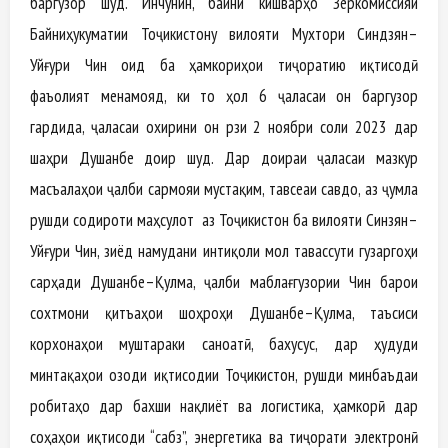
баргузор шуд. Инчунин, байни кишварҳо Зеркомиссияи
Байниҳукуматии Тоҷикистону вилояти Мухтори Синдзян–
Уйғури Чин оид ба ҳамкориҳои тиҷоратию иқтисодӣ
фаъолият менамояд, ки то ҳол 6 ҷаласаи он баргузор
гардида, ҷаласаи охирини он рӯзи 2 ноябри соли 2023 дар
шаҳри Душанбе доир шуд. Дар доираи ҷаласаи мазкур
масъалаҳои ҷалби сармояи мустақим, тавсеаи савдо, аз ҷумла
рушди содироти маҳсулот аз Тоҷикистон ба вилояти Синзян–
Уйғури Чин, зиёд намудани интиқоли мол тавассути гузаргоҳи
сарҳади Душанбе–Қулма, ҷалби маблағгузории Чин барои
сохтмони қитъаҳои шоҳроҳи Душанбе–Қулма, таъсиси
корхонаҳои муштараки саноатӣ, бахусус, дар ҳудуди
минтақаҳои озоди иқтисодии Тоҷикистон, рушди минбаъдаи
робитаҳо дар бахши нақлиёт ва логистика, ҳамкорӣ дар
соҳаҳои иқтисоди “сабз”, энергетика ва тиҷорати электронӣ