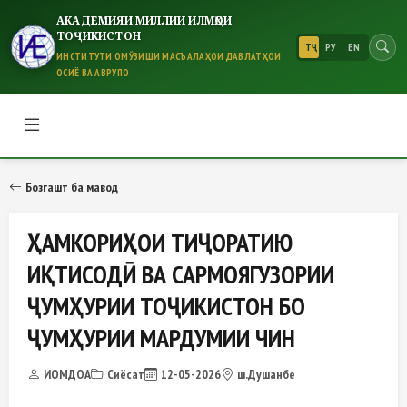
АКАДЕМИЯИ МИЛЛИИ ИЛМҲОИ
ТОҶИКИСТОН
ТҶ
РУ
EN
ИНСТИТУТИ ОМӮЗИШИ МАСЪАЛАҲОИ ДАВЛАТҲОИ
ОСИЁ ВА АВРУПО
ҲАМКОРИҲОИ ТИҶОРАТИЮ ИҚТИ
Бозгашт ба мавод
ҲАМКОРИҲОИ ТИҶОРАТИЮ
ИҚТИСОДӢ ВА САРМОЯГУЗОРИИ
ҶУМҲУРИИ ТОҶИКИСТОН БО
ҶУМҲУРИИ МАРДУМИИ ЧИН
ИОМДОА
Сиёсат
12-05-2026
ш.Душанбе