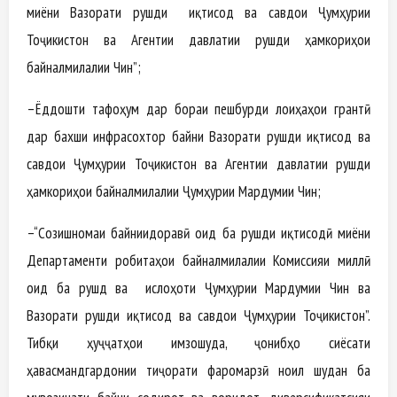
миёни Вазорати рушди иқтисод ва савдои Ҷумҳурии
Тоҷикистон ва Агентии давлатии рушди ҳамкориҳои
байналмилалии Чин”;
–Ёддошти тафоҳум дар бораи пешбурди лоиҳаҳои грантӣ
дар бахши инфрасохтор байни Вазорати рушди иқтисод ва
савдои Ҷумҳурии Тоҷикистон ва Агентии давлатии рушди
ҳамкориҳои байналмилалии Ҷумҳурии Мардумии Чин;
–“Созишномаи байниидоравӣ оид ба рушди иқтисодӣ миёни
Департаменти робитаҳои байналмилалии Комиссияи миллӣ
оид ба рушд ва ислоҳоти Ҷумҳурии Мардумии Чин ва
Вазорати рушди иқтисод ва савдои Ҷумҳурии Тоҷикистон”.
Тибқи ҳуҷҷатҳои имзошуда, ҷонибҳо сиёсати
ҳавасмандгардонии тиҷорати фаромарзӣ ноил шудан ба