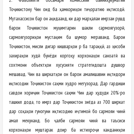
Тоҷикистону Чин оид ба ҳамкориҳои тиҷоратию иқтисодӣ.
Мутахассисон бар он ақидаанд, ки дар марҳалаи имрӯзаи рушд
барои Тоҷикистон муҳимтарин шакли сармоягузорӣ,
сармоягузориҳои мустақим ба шумор мераванд. Барои
Тоҷикистон, мисли дигар кишварҳои рӯ ба тараққӣ, аз ҳисоби
захираҳои худӣ бунёди коргоҳу корхонаҳои саноатӣ ва
сохтмони объектҳои хусусияти стратегидошта душвор
мешавад. Чин ва ширкатҳои он барои амалишавии иқтидори
иқтисодии Тоҷикистон саҳми худро мегузорад. Дар гардиши
савдои хориҷии Тоҷикистон саҳми Чин дар ҳудуди 20%-ро
ташкил дода, то имрӯз дар Тоҷикистон зиёда аз 700 ширкат
дар соҳаҳои гуногуни иқтисодию иҷтимоӣ бо сармояи чинӣ
амал мекунанд. Бо ҷалби сармояи чинӣ ва таъсиси
корхонаҳои муштарак доир ба истихроҷи канданиҳои