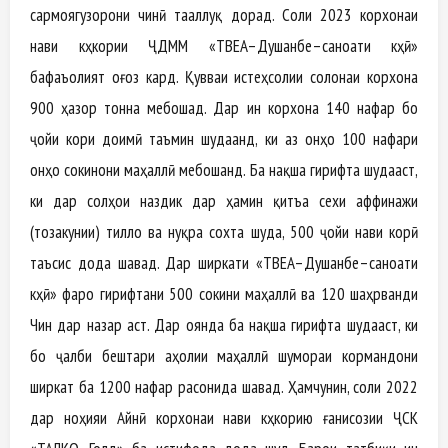
сармоягузорони чинӣ тааллуқ дорад. Соли 2023 корхонаи
нави кӯҳкории ҶДММ «TBEA–Душанбе–саноати кӯҳӣ»
бафаъолият оғоз кард. Қувваи истеҳсолии солонаи корхона
900 ҳазор тонна мебошад. Дар ин корхона 140 нафар бо
ҷойи кори доимӣ таъмин шудаанд, ки аз онҳо 100 нафари
онҳо сокинони маҳаллӣ мебошанд. Ба нақша гирифта шудааст,
ки дар солҳои наздик дар ҳамин қитъа сехи аффинажи
(тозакунии) тилло ва нуқра сохта шуда, 500 ҷойи нави корӣ
таъсис дода шавад. Дар ширкати «TBEA–Душанбе–саноати
кӯҳӣ» фаро гирифтани 500 сокини маҳаллӣ ва 120 шаҳрванди
Чин дар назар аст. Дар оянда ба нақша гирифта шудааст, ки
бо ҷалби бештари аҳолии маҳаллӣ шумораи кормандони
ширкат ба 1200 нафар расонида шавад. Ҳамчунин, соли 2022
дар ноҳияи Айнӣ корхонаи нави кӯҳкорию ғанисозии ҶСК