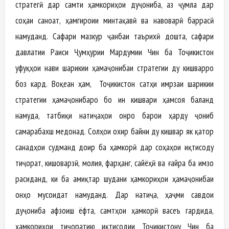
стратегӣ дар самти ҳамкориҳои дуҷониба, аз ҷумла дар
соҳаи саноат, ҳамгироии минтақавӣ ва навоварӣ баррасӣ
намуданд. Сафари мазкур ҷанбаи таърихӣ дошта, сафари
давлатии Раиси Ҷумҳурии Мардумии Чин ба Тоҷикистон
уфуқҳои нави шарикии ҳамаҷонибаи стратегии ду кишварро
боз кард. Воқеан ҳам, Тоҷикистон сатҳи имрӯзаи шарикии
стратегии ҳамаҷонибаро бо ин кишвари ҳамсоя баланд
намуда, татбиқи натиҷаҳои онро барои ҳарду ҷониб
самарабахш медонад. Солҳои охир байни ду кишвар як қатор
санадҳои судманд доир ба ҳамкорӣ дар соҳаҳои иқтисоду
тиҷорат, кишоварзӣ, молия, фарҳанг, сайёҳӣ ва ғайра ба имзо
расиданд, ки ба амиқтар шудани ҳамкориҳои ҳамаҷонибаи
онҳо мусоидат намуданд. Дар натиҷа, ҳаҷми савдои
дуҷониба афзоиш ёфта, самтҳои ҳамкорӣ васеъ гардида,
ҳамкориҳои тиҷоратию иқтисодии Тоҷикистону Чин ба