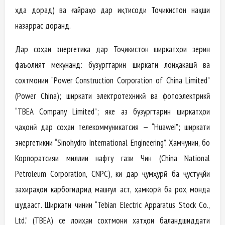
ӯҳда дорад) ва ғайраҳо дар иқтисоди Тоҷикистон нақши
назаррас доранд.
Дар соҳаи энергетика дар Тоҷикистон ширкатҳои зерин
фаъолият мекунанд: бузургтарин ширкати лоиҳакашӣ ва
сохтмонии “Power Construction Corporation of China Limited”
(Power China); ширкати электротехникӣ ва фотоэлектрикӣ
“TBEA Company Limited”; яке аз бузургтарин ширкатҳои
ҷаҳонӣ дар соҳаи телекоммуникатсия — “Huawei”; ширкати
энергетикии “Sinohydro International Engineering”. Ҳамчунин, бо
Корпоратсияи миллии нафту гази Чин (China National
Petroleum Corporation, CNPC), ки дар ҷумҳурӣ ба ҷустуҷӯйи
захираҳои карбогидрид машғул аст, ҳамкорӣ ба роҳ монда
шудааст. Ширкати чинии “Tebian Electric Apparatus Stock Co.,
Ltd.” (TBEA) се лоиҳаи сохтмони хатҳои баландшиддати