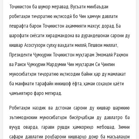
Тоҷикистон ба шумор меравад. Вусъати минбаъдаи
робитаҳои тиҷоратию иқтисодӣ бо Чин ҳамчун давлати
пешрафта барои Тоҷикистон аҳаммияти махсус дорад. Ба
шарофати сиёсати хирадмандона ва дурандешонаи сарони ду
кишвар Асосгузори сулҳу ваҳдати миллӣ, Пешвои миллат,
Президенти Ҷумҳурии Тоҷикистон муҳтарам Эмомалӣ Раҳмон
ва Раиси Ҷумҳурии Мардумии Чин муҳтарам Си Ҷинпин
муносибатҳои тиҷоратию иқтисодии байни ҳар ду мамлакат
ба манфиати тарафайн инкишоф ёфта, ҳамаи соҳаҳои ҳаёти
ҷамъиятиро фаро мегирад.
Робитаҳои наздик ва дӯстонаи сарони ду кишвар шарикию
эътимоднокии муносибатҳои бисёрҷабҳаи ду давлатро ба
вуҷуд оварда, гарави рушди ҳамкориҳо мебошад. Зимни
сафари давлатии роҳбарони кишварҳо доир ба масъалаҳои