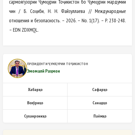
сармоягузории Ҷумҳурии Тоҷикистон бо Ҷумҳурии мардумии
чин / Б. Соҳиби, Н. Н. Файзуллаева // Международные
отношения и безопасность. – 2026. – No. 1(17). – P. 238-248.
– EDN ZDXMQL.
ПРЕЗИДЕНТИ ҶУМҲУРИИ ТОҶИКИСТОН
Эмомалӣ Раҳмон
Хабарҳо
Сафарҳо
Вохӯриҳо
Санадҳо
Суханрониҳо
Паёмҳо