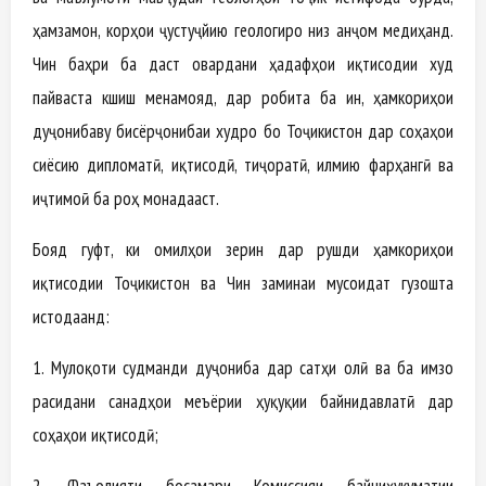
ҳамзамон, корҳои ҷустуҷӯйию геологиро низ анҷом медиҳанд.
Чин баҳри ба даст овардани ҳадафҳои иқтисодии худ
пайваста кӯшиш менамояд, дар робита ба ин, ҳамкориҳои
дуҷонибаву бисёрҷонибаи худро бо Тоҷикистон дар соҳаҳои
сиёсию дипломатӣ, иқтисодӣ, тиҷоратӣ, илмию фарҳангӣ ва
иҷтимоӣ ба роҳ монадааст.
Бояд гуфт, ки омилҳои зерин дар рушди ҳамкориҳои
иқтисодии Тоҷикистон ва Чин заминаи мусоидат гузошта
истодаанд:
1. Мулоқоти судманди дуҷониба дар сатҳи олӣ ва ба имзо
расидани санадҳои меъёрии ҳуқуқии байнидавлатӣ дар
соҳаҳои иқтисодӣ;
2. Фаъолияти босамари Комиссияи байниҳукуматии