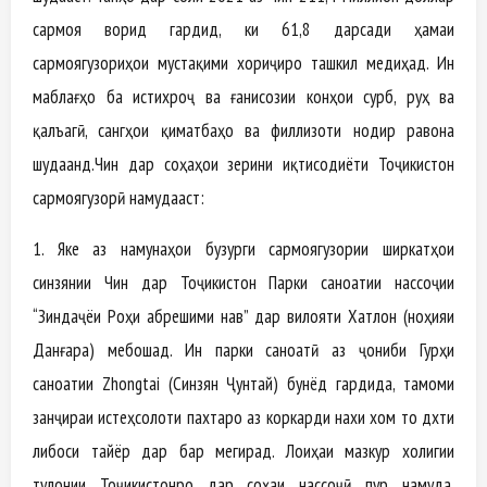
сармоя ворид гардид, ки 61,8 дарсади ҳамаи
сармоягузориҳои мустақими хориҷиро ташкил медиҳад. Ин
маблағҳо ба истихроҷ ва ғанисозии конҳои сурб, руҳ ва
қалъагӣ, сангҳои қиматбаҳо ва филлизоти нодир равона
шудаанд.Чин дар соҳаҳои зерини иқтисодиёти Тоҷикистон
сармоягузорӣ намудааст:
1. Яке аз намунаҳои бузурги сармоягузории ширкатҳои
синзянии Чин дар Тоҷикистон Парки саноатии нассоҷии
“Зиндаҷӯёи Роҳи абрешими нав” дар вилояти Хатлон (ноҳияи
Данғара) мебошад. Ин парки саноатӣ аз ҷониби Гурӯҳи
саноатии Zhongtai (Синзян Ҷунтай) бунёд гардида, тамоми
занҷираи истеҳсолоти пахтаро аз коркарди нахи хом то дӯхти
либоси тайёр дар бар мегирад. Лоиҳаи мазкур холигии
тулонии Тоҷикистонро дар соҳаи нассоҷӣ пур намуда,