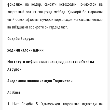
фоиданок ва нодир, саноати истеҳсолии Тоҷикистон ва
энергетикӣ сол аз сол рушд меёбад. Ҳамкорӣ бо шарикони
чинӣ боиси афзоиши шумораи корхонаҳои истеҳсолии кишвар
ва зиёдшавии содироти он гардидааст.
Соҳиби Баҳруло
ходими калони илмии
Институти омӯзиши масъалаҳои давлатҳои Осиё ва
Аврупои
Академияи миллии илмҳои Тоҷикистон.
Адабиёт:
1. Ниг: Соҳиби, Б. Ҳамкориҳои тиҷоратию иқтисодӣ ва