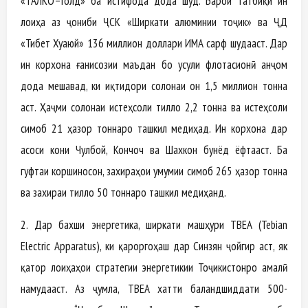
«ТАЛКО–Голд» ба истифода дода шуд. Барои татбиқи ин
лоиҳа аз ҷониби ҶСК «Ширкати алюминии тоҷик» ва ҶД
«Тибет Хуаюй» 136 миллион доллари ИМА сарф шудааст. Дар
ин корхона ғанисозии маъдан бо усули флотасионӣ анҷом
дода мешавад, ки иқтидори солонаи он 1,5 миллион тонна
аст. Ҳаҷми солонаи истеҳсоли тилло 2,2 тонна ва истеҳсоли
симоб 21 ҳазор тоннаро ташкил медиҳад. Ин корхона дар
асоси кони Чулбой, Кончоч ва Шахкон бунёд ёфтааст. Ба
гуфтаи коршиносон, захираҳои умумии симоб 265 ҳазор тонна
ва захираи тилло 50 тоннаро ташкил медиҳанд.
2. Дар бахши энергетика, ширкати машҳури TBEA (Tebian
Electric Apparatus), ки қароргоҳаш дар Синзян ҷойгир аст, як
қатор лоиҳаҳои стратегии энергетикии Тоҷикистонро амалӣ
намудааст. Аз ҷумла, TBEA хатти баландшиддати 500-