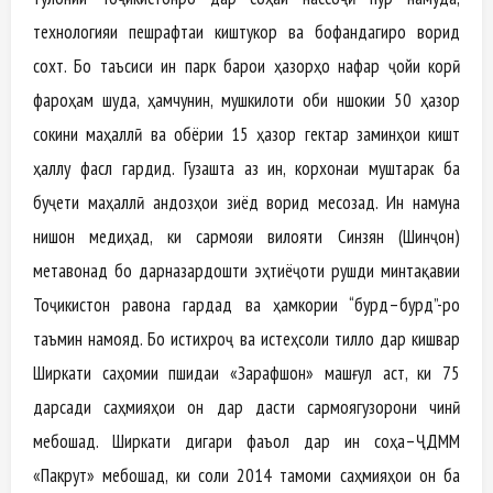
технологияи пешрафтаи киштукор ва бофандагиро ворид
сохт. Бо таъсиси ин парк барои ҳазорҳо нафар ҷойи корӣ
фароҳам шуда, ҳамчунин, мушкилоти оби нӯшокии 50 ҳазор
сокини маҳаллӣ ва обёрии 15 ҳазор гектар заминҳои кишт
ҳаллу фасл гардид. Гузашта аз ин, корхонаи муштарак ба
буҷети маҳаллӣ андозҳои зиёд ворид месозад. Ин намуна
нишон медиҳад, ки сармояи вилояти Синзян (Шинҷон)
метавонад бо дарназардошти эҳтиёҷоти рушди минтақавии
Тоҷикистон равона гардад ва ҳамкории “бурд–бурд”-ро
таъмин намояд. Бо истихроҷ ва истеҳсоли тилло дар кишвар
Ширкати саҳомии пӯшидаи «Зарафшон» машғул аст, ки 75
дарсади саҳмияҳои он дар дасти сармоягузорони чинӣ
мебошад. Ширкати дигари фаъол дар ин соҳа–ҶДММ
«Пакрут» мебошад, ки соли 2014 тамоми саҳмияҳои он ба