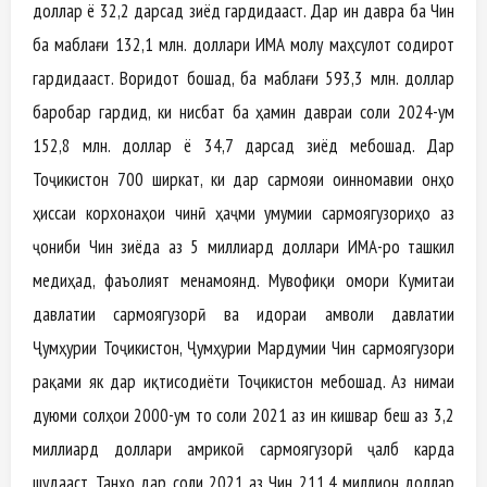
доллар ё 32,2 дарсад зиёд гардидааст. Дар ин давра ба Чин
ба маблағи 132,1 млн. доллари ИМА молу маҳсулот содирот
гардидааст. Воридот бошад, ба маблағи 593,3 млн. доллар
баробар гардид, ки нисбат ба ҳамин давраи соли 2024-ум
152,8 млн. доллар ё 34,7 дарсад зиёд мебошад. Дар
Тоҷикистон 700 ширкат, ки дар сармояи оинномавии онҳо
ҳиссаи корхонаҳои чинӣ ҳаҷми умумии сармоягузориҳо аз
ҷониби Чин зиёда аз 5 миллиард доллари ИМА-ро ташкил
медиҳад, фаъолият менамоянд. Мувофиқи омори Кумитаи
давлатии сармоягузорӣ ва идораи амволи давлатии
Ҷумҳурии Тоҷикистон, Ҷумҳурии Мардумии Чин сармоягузори
рақами як дар иқтисодиёти Тоҷикистон мебошад. Аз нимаи
дуюми солҳои 2000-ум то соли 2021 аз ин кишвар беш аз 3,2
миллиард доллари амрикоӣ сармоягузорӣ ҷалб карда
шудааст. Танҳо дар соли 2021 аз Чин 211,4 миллион доллар