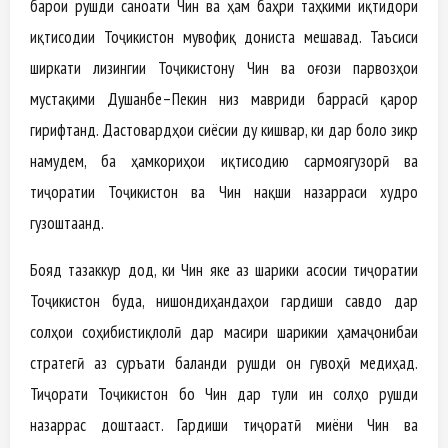
барои рушди саноати Чин ва ҳам баҳри таҳкими иқтидори
иқтисодии Тоҷикистон мувофиқ дониста мешавад. Таъсиси
ширкати лизингии Тоҷикистону Чин ва оғози парвозҳои
мустақими Душанбе–Пекин низ мавриди баррасӣ қарор
гирифтанд. Дастовардҳои сиёсии ду кишвар, ки дар боло зикр
намудем, ба ҳамкориҳои иқтисодию сармоягузорӣ ва
тиҷоратии Тоҷикистон ва Чин нақши назарраси худро
гузоштаанд.
Бояд тазаккур дод, ки Чин яке аз шарики асосии тиҷоратии
Тоҷикистон буда, нишондиҳандаҳои гардиши савдо дар
солҳои соҳибистиқлолӣ дар масири шарикии ҳамаҷонибаи
стратегӣ аз суръати баланди рушди он гувоҳӣ медиҳад.
Тиҷорати Тоҷикистон бо Чин дар тули ин солҳо рушди
назаррас доштааст. Гардиши тиҷоратӣ миёни Чин ва