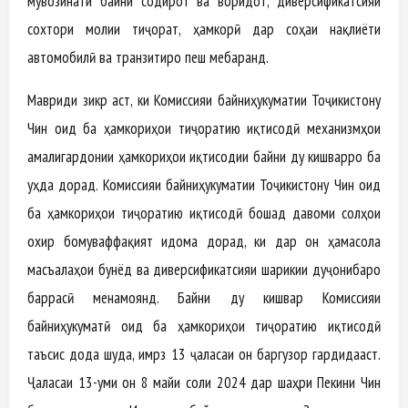
мувозинати байни содирот ва воридот, диверсификатсияи
сохтори молии тиҷорат, ҳамкорӣ дар соҳаи нақлиёти
автомобилӣ ва транзитиро пеш мебаранд.
Мавриди зикр аст, ки Комиссияи байниҳукуматии Тоҷикистону
Чин оид ба ҳамкориҳои тиҷоратию иқтисодӣ механизмҳои
амалигардонии ҳамкориҳои иқтисодии байни ду кишварро ба
уҳда дорад. Комиссияи байниҳукуматии Тоҷикистону Чин оид
ба ҳамкориҳои тиҷоратию иқтисодӣ бошад давоми солҳои
охир бомуваффақият идома дорад, ки дар он ҳамасола
масъалаҳои бунёд ва диверсификатсияи шарикии дуҷонибаро
баррасӣ менамоянд. Байни ду кишвар Комиссияи
байниҳукуматӣ оид ба ҳамкориҳои тиҷоратию иқтисодӣ
таъсис дода шуда, имрӯз 13 ҷаласаи он баргузор гардидааст.
Ҷаласаи 13-уми он 8 майи соли 2024 дар шаҳри Пекини Чин