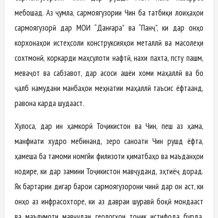
мебошад. Аз ҷумла, сармоягузории Чин ба татбиқи лоиҳаҳои
сармоягузорӣ дар МОИ “Данғара” ва “Панҷ”, ки дар онҳо
корхонаҳои истеҳсоли конструксияҳои металлӣ ва масолеҳи
сохтмонӣ, коркарди маҳсулоти нафтӣ, нахи пахта, пӯсту пашм,
меваҷот ва сабзавот, дар асоси ашёи хоми маҳаллӣ ва бо
ҷалб намудани манбаҳои меҳнатии маҳаллӣ таъсис ёфтаанд,
равона карда шудааст.
Хулоса, дар ин ҳамкорӣ Тоҷикистон ва Чин, пеш аз ҳама,
манфиати худро мебинанд, зеро саноати Чин рушд ёфта,
ҳамеша ба тамоми номгӯйи филизоти қиматбаҳо ва маъданҳои
нодире, ки дар замини Тоҷикистон мавҷуданд, эҳтиёҷ дорад.
Як бартарии дигар барои сармоягузорони чинӣ дар он аст, ки
онҳо аз инфрасохторе, ки аз давраи шуравӣ боқӣ мондааст
ва маълумоти мавҷудаи геологҳои тоҷик истифода бурда,