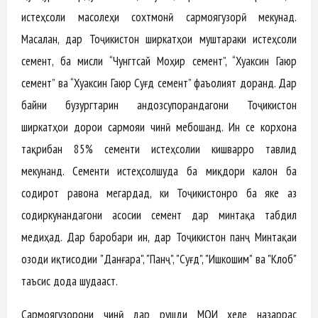
истеҳсоли масолеҳи сохтмонӣ сармоягузорӣ мекунад.
Масалан, дар Тоҷикистон ширкатҳои муштараки истеҳсоли
семент, ба мисли “Чунгтсай Моҳир семент”, “Хуаксин Гаюр
семент” ва “Хуаксин Гаюр Суғд семент” фаъолият доранд. Дар
байни бузургтарин андозсупорандагони Тоҷикистон
ширкатҳои дорои сармояи чинӣ мебошанд. Ин се корхона
тақрибан 85% сементи истеҳсолии кишварро тавлид
мекунанд. Сементи истеҳсолшуда ба миқдори калон ба
содирот равона мегардад, ки Тоҷикистонро ба яке аз
содиркунандагони асосии семент дар минтақа табдил
медиҳад. Дар баробари ин, дар Тоҷикистон панҷ Минтақаи
озоди иқтисодии "Данғара", "Панҷ", "Суғд", "Ишкошим" ва "Кӯлоб"
таъсис дода шудааст.
Сармоягузорони чинӣ дар рушди МОИ хеле назаррас