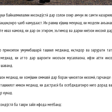
уқи байналмилалии инсондӯстӣ дар солҳои охир ҳамчун як самти назария
ҳаққиқонро ҷалб намудааст. Ин равиш кӯшиш мекунад, ки модели анъана
 иваз намояд, ки дар он эҳтиром, эътимод ва дарки ниёзҳои инсонӣ да
о принсипҳои умумибашарӣ ташкил медиҳанд, иқтидор ва зарурати та
диҳад, ки ҳатто дар шароити низоъҳои мусаллаҳона, ҳифзи ҳаёти инс
 шаванд.
он медиҳад, ки хомӯшии оммавӣ дар бораи ҷиноятҳои низомӣ, гарчанде 
 ташкилот имкон медиҳад, ки дастрасӣ ба осебдидагонро нигоҳ дорад в
р кунад.
нсондӯстӣ ба таври зайл ифода меёбанд: