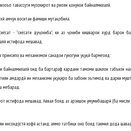
 низоъҳо тавассути музокирот ва риояи қонунҳои байналмилалӣ.
хӣ ҳамчун воситаи фаҳмиши мутақобила.
сиёсат - "сиёсати дуҷониба", ки аз ҷониби кишварҳои хурд барои б
алӣ истифода мешавад.
принсипҳо ва механизмҳои санадҳои гуногуни ҳуқуқӣ бармеояд:
ияи байналмилалӣ оид ба бартараф кардани тамоми шаклҳои табъизи н
тияи ҳамдардӣ ин механизми ҳуқуқиро ба забони эътимод ва дарки муш
а мебарад.
от истифода мешавад. Аввал бояд аз арзишҳои умумибашарӣ (ба мисли 
яи инсондӯстӣ кофӣ ҳастанд, аммо татбиқи онҳо бояд такмил дода шавад