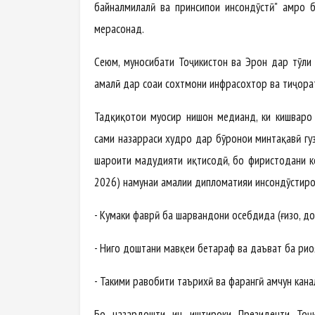
байналмилалӣ ва принсипҳои инсондӯстӣ" ҳамроҳ 
мерасонад.
Сеюм, муносибати Тоҷикистон ва Эрон дар тӯли 
амалӣ дар соҳаи сохтмони инфрасохтор ва тиҷора
Тадқиқотҳои муосир нишон медиҳанд, ки кишварҳ
саҳми назарраси худро дар бӯҳронҳои минтақавӣ г
шароити маҳдудияти иқтисодӣ, бо фиристодани 
2026) намунаи амалии дипломатияи инсондӯстиро 
- Кумаки фаврӣ ба шаҳрвандони осебдида (ғизо, до
- Нигоҳ доштани мавқеи бетараф ва даъват ба рио
- Таҳкими равобити таърихӣ ва фарҳангӣ ҳамчун кан
Бо назардошти ин, иштироки Президенти Тоҷ