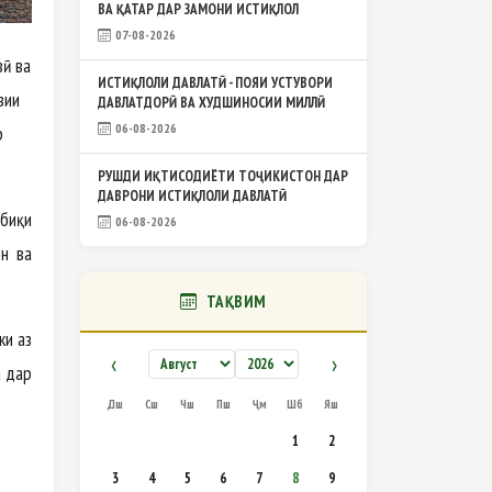
ВА ҚАТАР ДАР ЗАМОНИ ИСТИҚЛОЛ
07-08-2026
вӣ ва
ИСТИҚЛОЛИ ДАВЛАТӢ - ПОЯИ УСТУВОРИ
вии
ДАВЛАТДОРӢ ВА ХУДШИНОСИИ МИЛЛӢ
06-08-2026
р
РУШДИ ИҚТИСОДИЁТИ ТОҶИКИСТОН ДАР
ДАВРОНИ ИСТИҚЛОЛИ ДАВЛАТӢ
тбиқи
06-08-2026
он ва
ТАҚВИМ
ки аз
‹
›
а дар
Дш
Сш
Чш
Пш
Ҷм
Шб
Яш
1
2
3
4
5
6
7
8
9