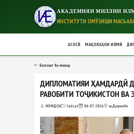
АКАДЕМИЯИ МИЛЛИИ ИЛМ
ИНСТИТУТИ ОМӮЗИШИ МАСЪАЛА
АСОСӢ
МАҚОЛАҲОИ ИЛМӢ
ДИ
ДИПЛОМАТИЯИ ҲАМДАРДӢ ДАР 
Бозгашт ба мавод
ДИПЛОМАТИЯИ ҲАМДАРДӢ Д
РАВОБИТИ ТОҶИКИСТОН ВА 
ИОМДОА
Сиёсат
06-07-2026
ш.Душанбе