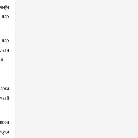
аҷмӯи
д дар
н дар
влати
нд.
арки
оматӣ
ипҳои
қуқи