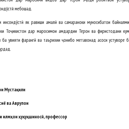
сондӯстӣ мебошад.
и инсондӯстӣ як равиши амалӣ ва самараноки муносибатҳои байналм
ки Тоҷикистон дар маросимҳои ҳамдардии Теҳрон ва фиристодани кум
м ба ҳувияти фарҳангӣ ва таърихии ҷонибҳо метавонад асоси устуворе 
ардад.
ои Мустақили
иё ва Аврупои
и илмҳои ҳуқуқшиносӣ, профессор