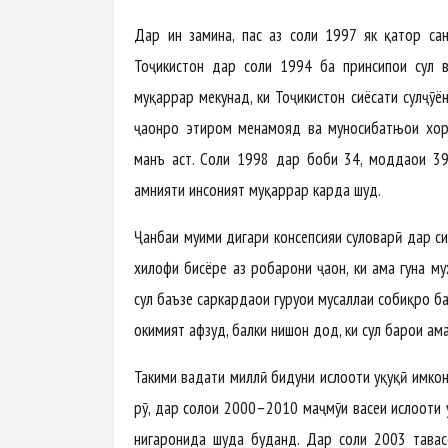
Дар ин замина, пас аз соли 1997 як қатор сана
Тоҷикистон дар соли 1994 ба принсипҳои сулҳ 
муқаррар мекунад, ки Тоҷикистон сиёсати сулҳҷӯё
ҷаҳонро эҳтиром менамояд ва муносибатњои хор
манъ аст. Соли 1998 дар боби 34, моддаҳои 39
амнияти инсоният муқаррар карда шуд.
Ҷанбаи муҳими дигари консепсияи сулҳоварӣ дар 
хилофи бисёре аз роҳбарони ҷаҳон, ки ҳама гуна 
сулҳ баъзе саркардаҳои гуруҳҳои мусаллаҳи собиқр
ҳокимият афзуд, балки нишон дод, ки сулҳ барои ҳам
Таҳкими ваҳдати миллӣ бидуни ислоҳоти ҳуқуқӣ имк
рӯ, дар солҳои 2000–2010 маҷмӯи васеи ислоҳоти ҳ
нигаронида шуда буданд. Дар соли 2003 тавасс