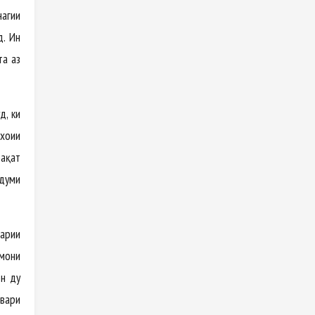
нагии
д. Ин
та аз
д, ки
хоҳии
фақат
рдуми
барии
змони
он ду
овари