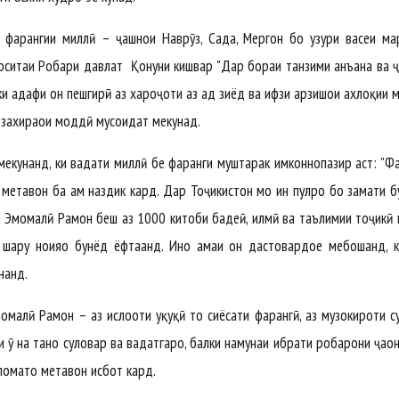
фарҳангии миллӣ – ҷашнҳои Наврӯз, Сада, Меҳргон бо ҳузури васеи м
оситаи Роҳбари давлат Қонуни кишвар "Дар бораи танзими анъана ва 
и ҳадафи он пешгирӣ аз хароҷоти аз ҳад зиёд ва ҳифзи арзишҳои ахлоқии 
 захираҳои моддӣ мусоидат мекунад.
екунанд, ки ваҳдати миллӣ бе фарҳанги муштарак имконнопазир аст: "Фа
ро метавон ба ҳам наздик кард. Дар Тоҷикистон мо ин пулро бо заҳмати б
м Эмомалӣ Раҳмон беш аз 1000 китоби бадеӣ, илмӣ ва таълимии тоҷикӣ
аҳру ноҳияҳо бунёд ёфтаанд. Инҳо ҳамаи он дастовардҳое мебошанд, 
нанд.
омалӣ Раҳмон – аз ислоҳоти ҳуқуқӣ то сиёсати фарҳангӣ, аз музокироти су
 ӯ на танҳо сулҳовар ва ваҳдатгаро, балки намунаи ибрати роҳбарони ҷаҳо
ломатҳо метавон исбот кард.