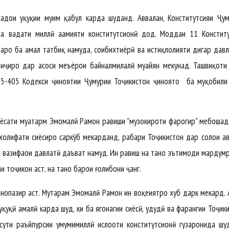
дҳои ҳуқуқии муҳим қабул карда шуданд. Аввалан, Конститутсияи Ҷум
ва ваҳдати миллӣ аҳамияти конститутсионӣ дод. Моддаи 11 Констит
наро ба амал татбиқ намуда, соҳибихтиёрӣ ва истиқлолияти дигар давл
иҷиро дар асоси меъёрҳои байналмилалӣ муайян мекунад. Ташвиқоти
5-405 Кодекси ҷиноятии Ҷумҳурии Тоҷикистон ҷиноятҳо ба муқобили 
сиёсати муҳатарм Эмомалӣ Раҳмон равиши "музокироти фарогир" мебошад
мухолифати сиёсиро саркӯб мекарданд, раҳбари Тоҷикистон дар солҳои а
о ба вазифаҳои давлатӣ даъват намуд. Ин равиш на танҳо эътимоди мардум
аи тоҷикон аст, на танҳо барои ғолибони ҷанг.
оннопазир аст. Муҳтарам Эмомалӣ Раҳмон ин воқеиятро хуб дарк мекард. 
уқуқӣ амалӣ карда шуд, ки ба ягонагии сиёсӣ, ҳудудӣ ва фарҳангии Тоҷик
ути раъйпурсии умумимиллӣ ислоҳоти конститутсионӣ гузаронида шу