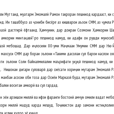
 Муттаҳид, муҳатарм Эмомалӣ Раҳмон такроран пешниҳод кардааст, ки с
д. Ин ташаббусҳо аз ҷониби бисёре аз кишварҳои аъзои СММ, аз ҷумла Р
рказӣ дастгирӣ ёфтаанд. Ҳамчунин, дар доираи Созмони Ҳамкории Ш
а ҳамкории минтақавӣ"-ро пешниҳод намуд, ки ҳадафи он рушди муносиб
рказӣ мебошад. Дар иҷлосияи 80-уми Маҷмааи Умумии СММ дар Ню-Й
махсуси СММ дар бораи эълони «Таҳкими даҳсолаи сулҳ барои наслҳои о
ти эълони Соли байналмилалии маърифати ҳуқуқӣ пешниҳод намуд, ки
 Нишонаи дигари сулҳоварӣ дар сиёсати хориҷии муҳтарам Эмомалӣ Р
 манбаи асосии оби тоза дар Осиёи Марказӣ буда, муҳтарам Эмомалӣ Р
балки воситаи ҳамкорӣ ва сулҳ гардад.
 эҳёи арзишҳои миллӣ ва ҳифзи фарҳанги бостонӣ ҳамчун омили ваҳдат меб
тихори миллӣ маҳдуд карда мешуд, Тоҷикистон дар замони истиқлоли
и аслии худро эҳё кунад.