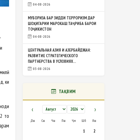
04-08-2026
МУБОРИЗА БАР ЗИДДИ ТЕРРОРИЗМ ДАР
ШОҲИГАРИИ МАРОКАШ:ТАҶРИБА БАРОИ
ТОҶИКИСТОН
04-08-2026
у
ҳи
ЦЕНТРАЛЬНАЯ АЗИЯ И АЗЕРБАЙДЖАН:
РАЗВИТИЕ СТРАТЕГИЧЕСКОГО
ПАРТНЕРСТВА В УСЛОВИЯХ...
03-08-2026
 милӣ
д, ки
ТАҚВИМ
иҳоди
‹
›
92 то
Дш
Сш
Чш
Пш
Ҷм
Шб
Яш
тарам
1
2