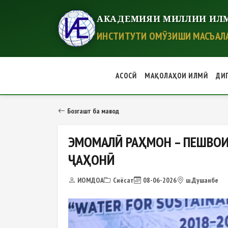
АКАДЕМИЯИ МИЛЛИИ ИЛМ
ИНСТИТУТИ ОМӮЗИШИ МАСЪАЛА
АСОСӢ
МАҚОЛАҲОИ ИЛМӢ
ДИ
ЭМОМАЛӢ РАҲМОН – ПЕШВОИ СУ
Бозгашт ба мавод
ЭМОМАЛӢ РАҲМОН – ПЕШВОИ
ҶАҲОНӢ
ИОМДОА
Сиёсат
08-06-2026
ш.Душанбе