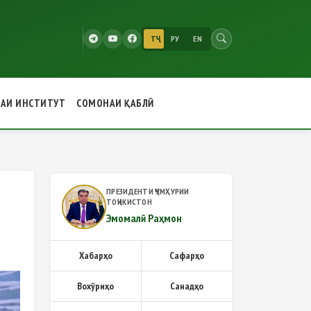
ТҶ
РУ
EN
РАИ ИНСТИТУТ
СОМОНАИ ҚАБЛӢ
И ҶАҲОНӢ
ПРЕЗИДЕНТИ ҶУМҲУРИИ
ТОҶИКИСТОН
Эмомалӣ Раҳмон
Хабарҳо
Сафарҳо
Вохӯриҳо
Санадҳо