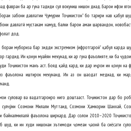
д фавран ба ҳар гуна таҳдиди сулҳ вокуниш нишон диҳад. Барои ҳифзи яго
ораи забони давлатии Ҷумҳурии Тоҷикистон" бо таҳрири нав қабул шу
бони давлатӣ мустаҳкам намуд, балки барои ҳамаи шаҳрвандон, новобас
афолат дод.
 бораи мубориза бар зидди экстремизм (ифротгароӣ" қабул карда шу
вор гардид. Ин қонун муайян мекунад, ки ҳар гуна фаъолияте, ки ба ҷудои
дуди Тоҷикистон манъ аст. Бояд қайд кард, ки дар иҷрои ин қонун на 
низ фаъолона иштирок мекунанд. Ин аз он шаҳодат медиҳад, ки ма
унанд.
и сулҳовар ва ваҳдатгароиро нигоҳ доштааст. Тоҷикистон дар бо роҳ
и сулҳҷӯии Созмони Милали Муттаҳид, Созмони Ҳамкории Шанхай, Со
ои байналмилалӣ фаъолона ширкард. Дар солҳои 2010–2020 Тоҷикист
 шуд, ки ин худи нишонаи эътимоди ҷомеаи ҷаҳонӣ ба сиёсати сулҳ