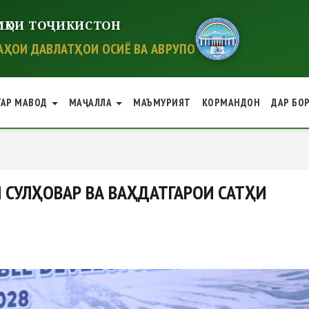
ҲОИ ТОҶИКИСТОН
ҲОИ ДАВЛАТҲОИ ОСИЁ ВА АВРУПО
ГАР МАВОД
МАҶАЛЛА
МАЪМУРИЯТ
КОРМАНДОН
ДАР БО
ЛҲОВАР ВА ВАҲДАТГАРОИ САТҲ
 СУЛҲОВАР ВА ВАҲДАТГАРОИ САТҲИ