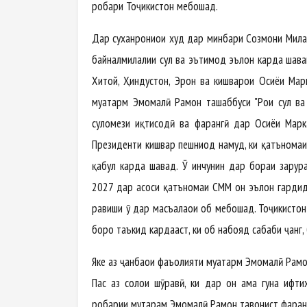
роҳбари Тоҷикистон мебошад.
Дар суханрониҳои худ дар минбари Созмони Милали
байналмилалии сулҳ ва эътимод эълон карда шаван
Хитой, Ҳиндустон, Эрон ва кишварҳои Осиёи Ма
муҳатарм Эмомалӣ Раҳмон ташаббуси "Роҳи сулҳ в
сулҳомези иқтисодӣ ва фарҳангӣ дар Осиёи Ма
Президенти кишвар пешниҳод намуд, ки қатъномаи 
қабул карда шавад. Ӯ инчунин дар бораи зарура
2027 дар асоси қатъномаи СММ он эълон гардид.
равиши ӯ дар масъалаҳои об мебошад. Тоҷикистон
борҳо таъкид кардааст, ки об набояд сабаби ҷанг, 
Яке аз ҷанбаҳои фаъолияти муҳатарм Эмомалӣ Раҳмон
Пас аз солҳои шӯравӣ, ки дар он ҳама гуна иф
роҳбарии муҳтарам Эмомалӣ Раҳмон тавонист фарҳанг