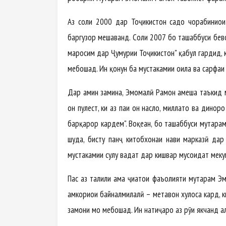
Аз соли 2000 дар Тоҷикистон садҳо чорабиниҳои 
баргузор мешаванд. Соли 2007 бо ташаббуси бев
маросим дар Ҷумҳурии Тоҷикистон" қабул гардид, к
мебошад. Ин қонун ба мустаҳкамии оила ва сарфаи
Дар ҳамин замина, Эмомалӣ Раҳмон ҳамеша таъкид м
он пулест, ки аз паи он наслҳо, миллатҳо ва динҳо
барқарор кардем". Воқеан, бо ташаббуси муҳтара
шуда, бисту панҷ китобхонаи нави марказӣ дар ш
мустаҳкамии сулҳу ваҳдат дар кишвар мусоидат меку
Пас аз таҳлили ҳама ҷиҳатҳои фаъолияти муҳтарам Эм
ҳамкориҳои байналмилалӣ – метавон хулоса кард, ки
замони мо мебошад. Ин натиҷаро аз рӯи якчанд а