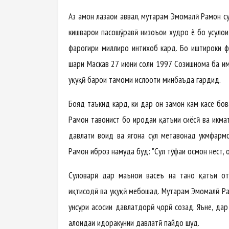
Аз ҳамон лаҳзаҳои аввал, муҳтарам Эмомалӣ Раҳмон 
кишварҳои пасошӯравӣ низоъҳои худро ё бо усулҳо
фарогири миллиро интихоб кард. Бо иштироки фа
шаҳри Маскав 27 июни соли 1997 Созишнома ба имз
ҳуқуқӣ барои тамоми ислоҳоти минбаъда гардид.
Бояд таъкид кард, ки дар он замон кам касе бов
Раҳмон тавонист бо иродаи қатъии сиёсӣ ва ҳикмат
давлати воҳид ва ягона сулҳ метавонад ҳукмфар
Раҳмон иброз намуда буд: "Сулҳ тӯҳфаи осмон нест,
Сулҳоварӣ дар маънои васеъ на танҳо қатъи от
иқтисодӣ ва ҳуқуқӣ мебошад. Муҳтарам Эмомалӣ Ра
унсури асосии давлатдорӣ ҷорӣ созад. Яъне, дар б
алоҳидаи идоракунии давлатӣ пайдо шуд.