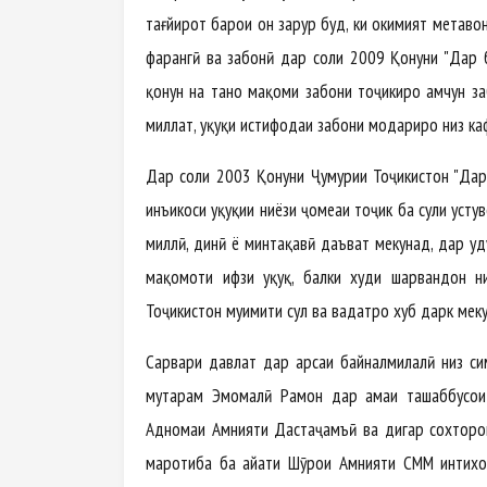
тағйирот барои он зарур буд, ки ҳокимият метавона
фарҳангӣ ва забонӣ дар соли 2009 Қонуни "Дар б
қонун на танҳо мақоми забони тоҷикиро ҳамчун за
миллат, ҳуқуқи истифодаи забони модариро низ к
Дар соли 2003 Қонуни Ҷумҳурии Тоҷикистон "Дар
инъикоси ҳуқуқии ниёзи ҷомеаи тоҷик ба сулҳи усту
миллӣ, динӣ ё минтақавӣ даъват мекунад, дар ҳу
мақомоти ҳифзи ҳуқуқ, балки худи шаҳрвандон 
Тоҷикистон муҳимити сулҳ ва ваҳдатро хуб дарк мек
Сарвари давлат дар арсаи байналмилалӣ низ симо
муҳтарам Эмомалӣ Раҳмон дар ҳамаи ташаббусҳо
Аҳдномаи Амнияти Дастаҷамъӣ ва дигар сохторҳ
маротиба ба ҳайати Шӯрои Амнияти СММ интихоб