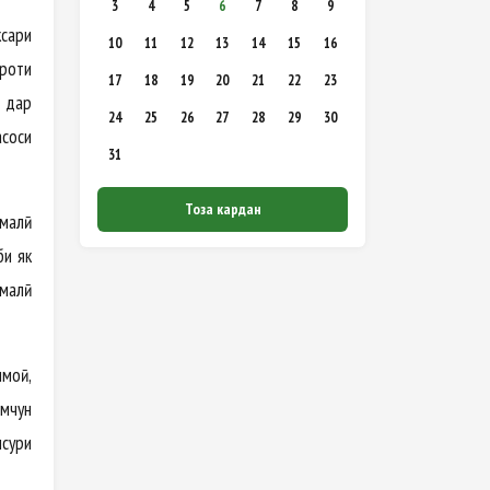
3
4
5
6
7
8
9
ксари
10
11
12
13
14
15
16
ироти
17
18
19
20
21
22
23
н дар
24
25
26
27
28
29
30
асоси
31
Тоза кардан
омалӣ
би як
омалӣ
имоӣ,
амчун
нсури