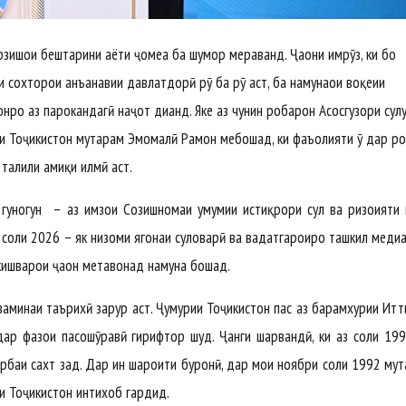
рзишҳои бештарини ҳаёти ҷомеа ба шумор мераванд. Ҷаҳони имрӯз, ки бо
 сохторҳои анъанавии давлатдорӣ рӯ ба рӯ аст, ба намунаҳои воқеии
ро аз парокандагӣ наҷот диҳанд. Яке аз чунин роҳбарон Асосгузори сулҳ
ии Тоҷикистон муҳтарам Эмомалӣ Раҳмон мебошад, ки фаъолияти ӯ дар ро
 таҳлили амиқи илмӣ аст.
и гуногун – аз имзои Созишномаи умумии истиқрори сулҳ ва ризоияти
соли 2026 – як низоми ягонаи сулҳоварӣ ва ваҳдатгароиро ташкил медиҳа
кишварҳои ҷаҳон метавонад намуна бошад.
заминаи таърихӣ зарур аст. Ҷумҳурии Тоҷикистон пас аз барҳамхурии Итт
ар фазои пасошӯравӣ гирифтор шуд. Ҷанги шаҳрвандӣ, ки аз соли 19
зарбаи сахт зад. Дар ин шароити буҳронӣ, дар моҳи ноябри соли 1992 муҳ
ии Тоҷикистон интихоб гардид.