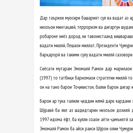
Дар таърихи муосири башарият сулҳ ва ваҳдат аз а
низоъҳои минтақавӣ, терроризм ва дигаргун шудани
роҳбароне ниёз дорад, ки тавонистаанд кишварашон
ваҳдати миллӣ, Пешаои миллат, Президенти Ҷумҳур
барқарорӣ ва таҳкими сулҳу ваҳдати миллӣ сазовори
Сиёсати муҳтарам Эмомалӣ Раҳмон дар марҳилаҳо
(1997) то татбиқи барномаҳои стратегии миллӣ то 
он на танҳо барои Тоҷикистон, балки барои дигар 
Барои ҳар гуна таҳлили ҷиддии илмӣ дарк кардани 
Шӯравӣ ба яке аз шадидтарин низоъҳои дохилӣ д
1997 идома ёфт, ба кулли соҳаҳои ҳаёти ҷамъиятӣ 
Эмомалӣ Раҳмон ба ҳайси раиси Шӯрои олии Ҷумҳур