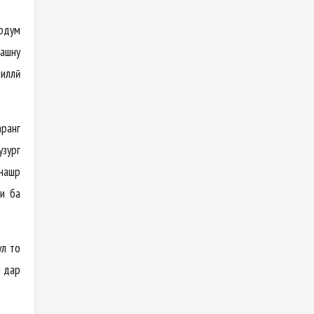
ардум
ҷашну
миллӣ
рҳанг
узург
 нашр
ки ба
лҳ то
н дар