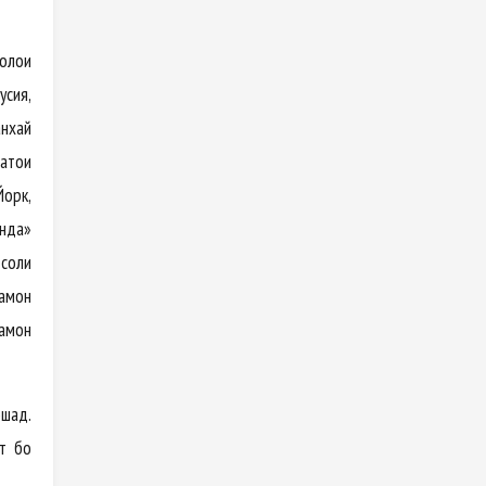
олҳои
усия,
анхай
атҳои
орк,
янда»
 соли
аҳмон
аҳмон
ошад.
ят бо