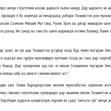
сулҳро ҳамчун стратегияи асосии давлатӣ эълон намуд. Дар шароите, ки а
и зӯроварӣ ё бо ноумедӣ ҳал мекарданд, роҳбари Тоҷикистон роҳи музок
ъоли Созмони Милали Муттаҳид, Русия, Эрон ва дигар кишварҳои ҷаҳо
о расид. Ин санад на танҳо ба ҷанги шаҳрвандӣ хотима бахшид, балки 
ар дошт, ки сулҳ дар Тоҷикистон устувор хоҳад буд. Аммо муҳтарам Эм
и аҷдодӣ ҳама гурӯҳҳои мухолифиро мутмаин созад, ки танҳо дар чаҳорчӯ
мо бошад. Дар суханронии худ пас аз имзои Созишнома, муҳтарам Эм
 он меваи сабр ва заҳмати тамоми миллат аст".
аши ҷанг, балки барқарорсозии низоми муносибатҳои одилонаи иҷт
ҳмон тавонист консепсияи сулҳовариро дар амалияи сиёсии Тоҷикистон ҳ
аробари қудрати қонунгузорӣ, иҷроия ва судӣ, "сиёсати сулҳ" ҳамчун у