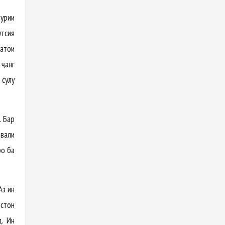
ҳурии
утсия
атҳои
 ҷанг
сулҳу
. Бар
ввали
ро ба
Аз ин
истон
д. Ин