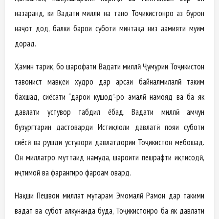
назаранд, ки Ваҳдати миллӣ на танҳо Тоҷикистонро аз буҳрон
наҷот дод, балки барои суботи минтақа низ аҳамияти муҳим
дорад.
Ҳамин тариқ, бо шарофати Ваҳдати миллӣ Ҷумҳурии Тоҷикистон
тавонист мавқеи худро дар арсаи байналмилалӣ таҳким
бахшад, сиёсати “дарҳои кушод”-ро амалӣ намояд ва ба як
давлати устувор табдил ёбад. Ваҳдати миллӣ ҳамчун
бузургтарин дастоварди Истиқлоли давлатӣ пояи суботи
сиёсӣ ва рушди устувори давлатдории Тоҷикистон мебошад.
Он миллатро муттаҳид намуда, шароити пешрафти иқтисодӣ,
иҷтимоӣ ва фарҳангиро фароҳам овард.
Нақши Пешвои миллат муҳтарам Эмомалӣ Раҳмон дар таҳкими
ваҳдат ва субот ҳалкунанда буда, Тоҷикистонро ба як давлати