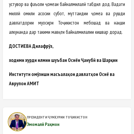
устувор ва фаъоли ҷомеаи байналмилалӣ табдил дод. Ваҳдати
миллӣ омили асосии субот, муттаҳидии ҷомеа ва рушди
давлатдории муосири Тоҷикистон мебошад ва нақши
ҳалкунанда дар таҳкими мавқеи байналмилалии кишвар дорад.
ДОСТИЕВА Дилафрӯз,
ходими хурди илмии шуъбаи Осиёи Ҷанубӣ ва Шарқии
Институти омӯзиши масъалаҳои давлатҳои Осиё ва
Аврупои АМИТ
ПРЕЗИДЕНТИ ҶУМҲУРИИ ТОҶИКИСТОН
Эмомалӣ Раҳмон