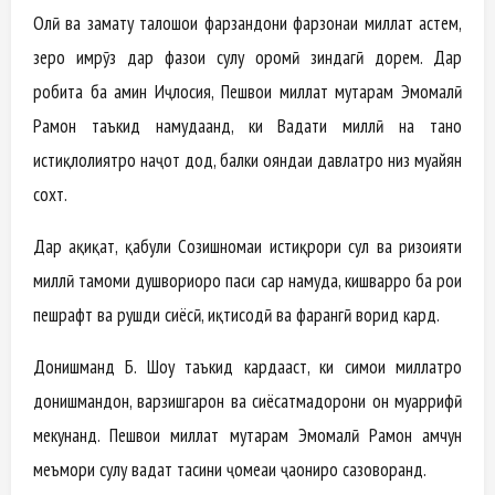
Олӣ ва заҳмату талошҳои фарзандони фарзонаи миллат ҳастем,
зеро имрӯз дар фазои сулҳу оромӣ зиндагӣ дорем. Дар
робита ба ҳамин Иҷлосия, Пешвои миллат муҳтарам Эмомалӣ
Раҳмон таъкид намудаанд, ки Ваҳдати миллӣ на танҳо
истиқлолиятро наҷот дод, балки ояндаи давлатро низ муайян
сохт.
Дар ҳақиқат, қабули Созишномаи истиқрори сулҳ ва ризоияти
миллӣ тамоми душвориҳоро паси сар намуда, кишварро ба роҳи
пешрафт ва рушди сиёсӣ, иқтисодӣ ва фарҳангӣ ворид кард.
Донишманд Б. Шоу таъкид кардааст, ки симои миллатро
донишмандон, варзишгарон ва сиёсатмадорони он муаррифӣ
мекунанд. Пешвои миллат муҳтарам Эмомалӣ Раҳмон ҳамчун
меъмори сулҳу ваҳдат таҳсини ҷомеаи ҷаҳониро сазоворанд.