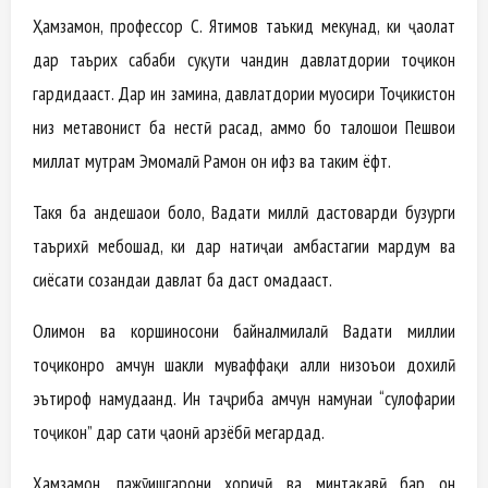
Ҳамзамон, профессор С. Ятимов таъкид мекунад, ки ҷаҳолат
дар таърих сабаби суқути чандин давлатдории тоҷикон
гардидааст. Дар ин замина, давлатдории муосири Тоҷикистон
низ метавонист ба нестӣ расад, аммо бо талошҳои Пешвои
миллат муҳтрам Эмомалӣ Раҳмон он ҳифз ва таҳким ёфт.
Такя ба андешаҳои боло, Ваҳдати миллӣ дастоварди бузурги
таърихӣ мебошад, ки дар натиҷаи ҳамбастагии мардум ва
сиёсати созандаи давлат ба даст омадааст.
Олимон ва коршиносони байналмилалӣ Ваҳдати миллии
тоҷиконро ҳамчун шакли муваффақи ҳалли низоъҳои дохилӣ
эътироф намудаанд. Ин таҷриба ҳамчун намунаи “сулҳофарии
тоҷикон” дар сатҳи ҷаҳонӣ арзёбӣ мегардад.
Ҳамзамон, пажӯҳишгарони хориҷӣ ва минтақавӣ бар он