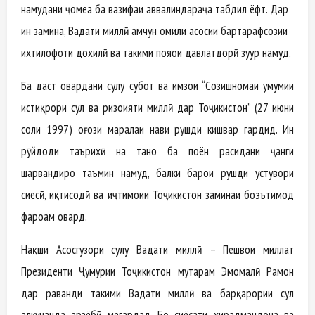
намудани ҷомеа ба вазифаи аввалиндараҷа табдил ёфт. Дар
ин замина, Ваҳдати миллӣ ҳамчун омили асосии бартарафсозии
ихтилофоти дохилӣ ва таҳкими пояҳои давлатдорӣ зуҳур намуд.
Ба даст овардани сулҳу субот ва имзои “Созишномаи умумии
истиқрори сулҳ ва ризоияти миллӣ дар Тоҷикистон” (27 июни
соли 1997) оғози марҳалаи нави рушди кишвар гардид. Ин
рӯйдоди таърихӣ на танҳо ба поён расидани ҷанги
шаҳрвандиро таъмин намуд, балки барои рушди устувори
сиёсӣ, иқтисодӣ ва иҷтимоии Тоҷикистон заминаи боэътимод
фароҳам овард.
Нақши Асосгузори сулҳу Ваҳдати миллӣ – Пешвои миллат
Президенти Ҷумҳурии Тоҷикистон муҳтарам Эмомалӣ Раҳмон
дар раванди таҳкими Ваҳдати миллӣ ва барқарории сулҳ
ҳалкунанда арзёбӣ мегардад. Бо сиёсати хирадмандона ва