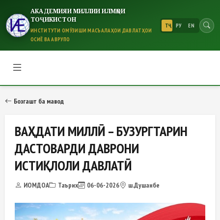
АКАДЕМИЯИ МИЛЛИИ ИЛМҲОИ
ТОҶИКИСТОН
ТҶ
РУ
EN
ИНСТИТУТИ ОМӮЗИШИ МАСЪАЛАҲОИ ДАВЛАТҲОИ
ОСИЁ ВА АВРУПО
ВАҲДАТИ МИЛЛӢ – БУЗУРГТАР
Бозгашт ба мавод
ВАҲДАТИ МИЛЛӢ – БУЗУРГТАРИН
ДАСТОВАРДИ ДАВРОНИ
ИСТИҚЛОЛИ ДАВЛАТӢ
ИОМДОА
Таърих
06-06-2026
ш.Душанбе