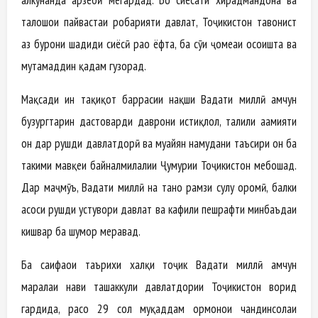
талошҳои пайвастаи роҳбарияти давлат, Тоҷикистон тавонист
аз буҳрони шадиди сиёсӣ раҳо ёфта, ба сӯи ҷомеаи осоишта ва
мутамаддин қадам гузорад.
Мақсади ин таҳқиқот баррасии нақши Ваҳдати миллӣ ҳамчун
бузургтарин дастоварди даврони истиқлол, таҳлили аҳамияти
он дар рушди давлатдорӣ ва муайян намудани таъсири он ба
таҳкими мавқеи байналмилалии Ҷумҳурии Тоҷикистон мебошад.
Дар маҷмӯъ, Ваҳдати миллӣ на танҳо рамзи сулҳу оромӣ, балки
асоси рушди устувори давлат ва кафили пешрафти минбаъдаи
кишвар ба шумор меравад.
Ба саҳифаҳои таърихи халқи тоҷик Ваҳдати миллӣ ҳамчун
марҳалаи нави ташаккули давлатдории Тоҷикистон ворид
гардида, расо 29 сол муқаддам ормонҳои чандинсолаи