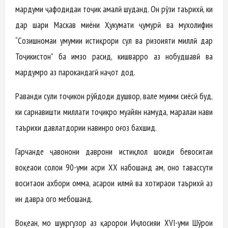
мардуми ҷафодидаи тоҷик амалӣ шуданд. Он рӯзи таърихӣ, ки
дар шаҳри Маскав миёни Ҳукумати ҷумҳурӣ ва мухолифин
“Созишномаи умумии истиқрори сулҳ ва ризоияти миллӣ дар
Тоҷикистон” ба имзо расид, кишварро аз нобудшавӣ ва
мардумро аз парокандагӣ наҷот дод.
Раванди сулҳи тоҷикон рӯйдоди душвор, вале муҳими сиёсӣ буд,
ки сарнавишти миллати тоҷикро муайян намуда, марҳалаи нави
таърихи давлатдории навинро оғоз бахшид.
Гарчанде ҷавонони даврони истиқлол шоҳиди бевоситаи
воқеаҳои солҳои 90-уми асри ХХ набошанд ҳам, онҳо тавассути
воситаҳои ахбори омма, асарҳои илмӣ ва хотираҳои таърихӣ аз
ин давра огоҳ мебошанд.
Воқеан, мо шукргузор аз қарорҳои Иҷлосияи XVI-уми Шӯрои