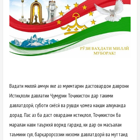
Ваҳдати миллӣ ҳамчун яке аз муҳимтарин дастовардҳои даврони
Истиқлоли давлатии Ҷумҳурии Тоҷикистон дар таҳкими
давлатдорӣ, суботи сиёсӣ ва рушди ҷомеа нақши ҳалкунанда
дорад. Пас аз ба даст овардани истиқлол, Тоҷикистон ба
марҳалаи нави таърихӣ ворид гардид, ки дар он масъалаи
таъмини сулҳ, барқарорсозии низоми давлатдорӣ ва муттаҳид