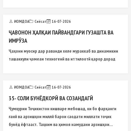
таҳкими худшиносии миллӣ ва муаррифии Тоҷикистон дар
арсаи байналмилалӣ аҳамияти калон дорад.
ИОМДОА
Сиёсат
16-07-2026
ҶАВОНОН ҲАЛҚАИ ПАЙВАНДГАРИ ГУЗАШТА ВА
ИМРӮЗА
Ҷаҳони муосир дар раванди хеле мураккаб ва динамикии
ташаккули ҷомеаи техногенӣ ва иттилоотӣ қарор дорад
ИОМДОА
Сиёсат
16-07-2026
35- СОЛИ БУНЁДКОРӢ ВА СОЗАНДАГӢ
Ҷумҳурии Тоҷикистон кишваре мебошад, ки бо фарҳанги
ғанӣ ва арзишҳои миллӣ барои саодати миллати тоҷик
бунёд ёфтааст. Таҳким ва ҳимоя намудани арзишҳои