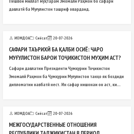
Пешвои миллат муҳтарам Эмомалӣ Раҳмон бо сафари
давлатӣ ба Муғулистон ташриф оварданд.
ИОМДОА
Сиёсат
20-07-2026
САФАРИ ТАЪРИХӢ БА ҚАЛБИ ОСИЁ: ЧАРО
МУҒУЛИСТОН БАРОИ ТОҶИКИСТОН МУҲИМ АСТ?
Сафари давлатии Президенти Ҷумҳурии Тоҷикистон
Эмомалӣ Раҳмон ба Ҷумҳурии Муғулистон танҳо як боздиди
дипломатии навбатӣ нест. Ин сафар нишонаи он аст, ки
сиёсати хориҷии Тоҷикистон ба марҳилаи нави тавсеаи
ҳамкориҳо бо кишварҳои Осиё ворид мешавад.
ИОМДОА
Сиёсат
20-07-2026
МЕЖГОСУДАРСТВЕННЫЕ ОТНОШЕНИЯ
РЕСПУБЛИКИ ТАДЖИКИСТАН В ПЕРИОД