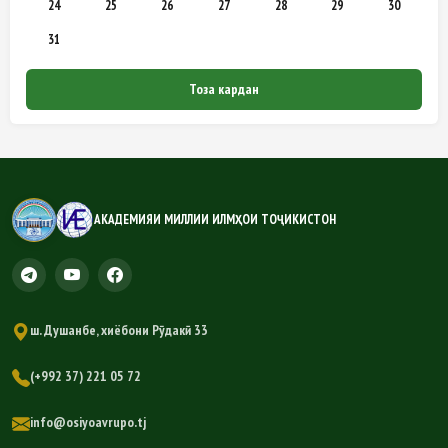
24
25
26
27
28
29
30
31
Тоза кардан
АКАДЕМИЯИ МИЛЛИИ ИЛМҲОИ ТОҶИКИСТОН
ш. Душанбе, хиёбони Рӯдакӣ 33
(+992 37) 221 05 72
info@osiyoavrupo.tj