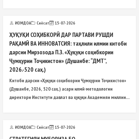
фарҳангии миллӣ аз ҳадафҳои асосии сиёсати
пешгирифтаи Пешвои миллат
ИОМДОА
Сиёсат
15-07-2026
ҲУҚУҚИ СОҲИБКОРӢ ДАР ПАРТАВИ РУШДИ
РАҚАМӢ ВА ИННОВАТСИЯ: таҳлили илмии китоби
дарсии Мирзозода П.З. «Ҳуқуқи соҳибкории
Ҷумҳурии Тоҷикистон» (Душанбе: “ДМТ”,
2026.-520 саҳ.)
Китоби дарсии «Ҳуқуқи соҳибкории Ҷумҳурии Тоҷикистон»
(Душанбе, 2026, 520 саҳ.) асари илмӣ-методологии
директори Институти давлат ва ҳуқуқи Академияи миллии
илмҳои Тоҷикистон доктори илмҳои ҳуқуқшиносӣ
ИОМДОА
Сиёсат
15-07-2026