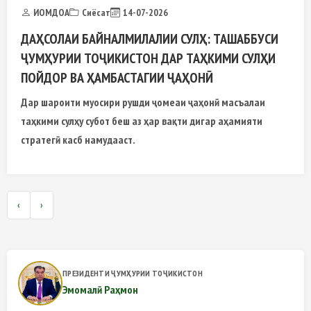
ИОМДОА
Сиёсат
14-07-2026
ДАҲСОЛАИ БАЙНАЛМИЛАЛИИ СУЛҲ: ТАШАББУСИ
ҶУМҲУРИИ ТОҶИКИСТОН ДАР ТАҲКИМИ СУЛҲИ
ПОЙДОР ВА ҲАМБАСТАГИИ ҶАҲОНӢ
Дар шароити муосири рушди ҷомеаи ҷаҳонӣ масъалаи
таҳкими сулҳу субот беш аз ҳар вақти дигар аҳамияти
стратегӣ касб намудааст.
‹
›
ПРЕЗИДЕНТИ ҶУМҲУРИИ ТОҶИКИСТОН
Эмомалӣ Раҳмон