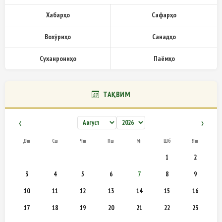
Хабарҳо
Сафарҳо
Вохӯриҳо
Санадҳо
Суханрониҳо
Паёмҳо
ТАҚВИМ
‹
›
Дш
Сш
Чш
Пш
Ҷм
Шб
Яш
1
2
3
4
5
6
7
8
9
10
11
12
13
14
15
16
17
18
19
20
21
22
23