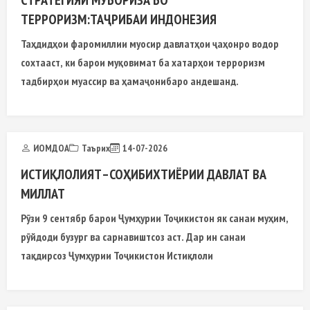
СТРАТЕГИЯИ МУБОРИЗА БО
ТЕРРОРИЗМ:ТАҶРИБАИ ИНДОНЕЗИЯ
Таҳдидҳои фаромиллии муосир давлатҳои ҷаҳонро водор
сохтааст, ки барои муқовимат ба хатарҳои терроризм
тадбирҳои муассир ва ҳамаҷонибаро андешанд.
ИОМДОА
Таърих
14-07-2026
ИСТИҚЛОЛИЯТ–СОҲИБИХТИЁРИИ ДАВЛАТ ВА
МИЛЛАТ
Рӯзи 9 сентябр барои Ҷумҳурии Тоҷикистон як санаи муҳим,
рӯйдоди бузург ва сарнавиштсоз аст. Дар ин санаи
тақдирсоз Ҷумҳурии Тоҷикистон Истиқлоли